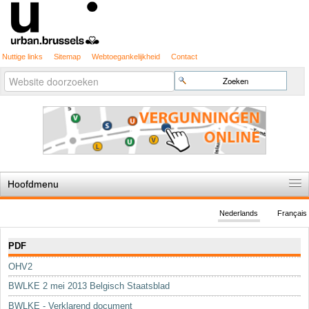
Nuttige links
Sitemap
Webtoegankelijkheid
Contact
Geavanceerd
Zoek
zoeken...
Hoofdmenu
Home
Nederlands
Français
De spelregels
Navigatie
PDF
Stedenbouwkundige vergunning
OHV2
Cartografie
BWLKE 2 mei 2013 Belgisch Staatsblad
Studies en publicaties
BWLKE - Verklarend document