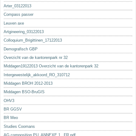
Arter_03122013
Compass passer
Leuven axe
Artgineering_03122013
Colloquium_Brigittinen_17122013
Demografisch GBP
Overzicht van de kantorenpark nr 32
Middagen19122013 Overzicht van de kantorenpark 32
Intergewestelijk_akkoord_RO_310712
Middagen BROH 2012-2013
Middagen BSO-BruGIS
OHV3
BR GGSV
BR Meo
Studies Coomans
AG composition PU_ANNEXE 1._FR.pdf