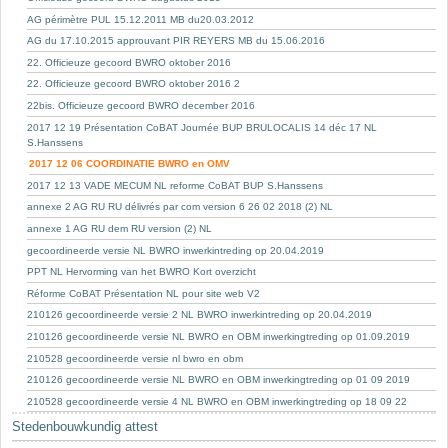
AG périmètre PUL 15.12.2011 MB du20.03.2012
AG du 17.10.2015 approuvant PIR REYERS MB du 15.06.2016
22. Officieuze gecoord BWRO oktober 2016
22. Officieuze gecoord BWRO oktober 2016 2
22bis. Officieuze gecoord BWRO december 2016
2017 12 19 Présentation CoBAT Journée BUP BRULOCALIS 14 déc 17 NL
S.Hanssens
2017 12 06 COORDINATIE BWRO en OMV
2017 12 13 VADE MECUM NL reforme CoBAT BUP S.Hanssens
annexe 2 AG RU RU délivrés par com version 6 26 02 2018 (2) NL
annexe 1 AG RU dem RU version (2) NL
gecoordineerde versie NL BWRO inwerkintreding op 20.04.2019
PPT NL Hervorming van het BWRO Kort overzicht
Réforme CoBAT Présentation NL pour site web V2
210126 gecoordineerde versie 2 NL BWRO inwerkintreding op 20.04.2019
210126 gecoordineerde versie NL BWRO en OBM inwerkingtreding op 01.09.2019
210528 gecoordineerde versie nl bwro en obm
210126 gecoordineerde versie NL BWRO en OBM inwerkingtreding op 01 09 2019
210528 gecoordineerde versie 4 NL BWRO en OBM inwerkingtreding op 18 09 22
Stedenbouwkundig attest