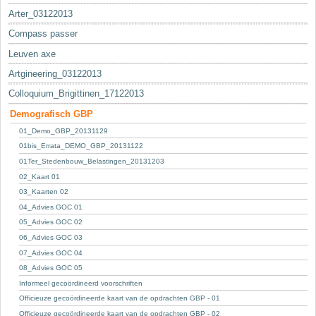
Arter_03122013
Compass passer
Leuven axe
Artgineering_03122013
Colloquium_Brigittinen_17122013
Demografisch GBP
01_Demo_GBP_20131129
01bis_Errata_DEMO_GBP_20131122
01Ter_Stedenbouw_Belastingen_20131203
02_Kaart 01
03_Kaarten 02
04_Advies GOC 01
05_Advies GOC 02
06_Advies GOC 03
07_Advies GOC 04
08_Advies GOC 05
Informeel gecoördineerd voorschriften
Officieuze gecoördineerde kaart van de opdrachten GBP - 01
Officieuze gecoördineerde kaart van de opdrachten GBP - 02