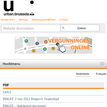
Nuttige links
Sitemap
Webtoegankelijkheid
Contact
Geavanceerd
Zoek
zoeken...
Hoofdmenu
Home
Nederlands
Français
De spelregels
Navigatie
PDF
Stedenbouwkundige vergunning
OHV2
Cartografie
BWLKE 2 mei 2013 Belgisch Staatsblad
Studies en publicaties
BWLKE - Verklarend document