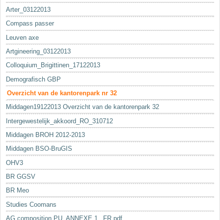
Arter_03122013
Compass passer
Leuven axe
Artgineering_03122013
Colloquium_Brigittinen_17122013
Demografisch GBP
Overzicht van de kantorenpark nr 32
Middagen19122013 Overzicht van de kantorenpark 32
Intergewestelijk_akkoord_RO_310712
Middagen BROH 2012-2013
Middagen BSO-BruGIS
OHV3
BR GGSV
BR Meo
Studies Coomans
AG composition PU_ANNEXE 1._FR.pdf