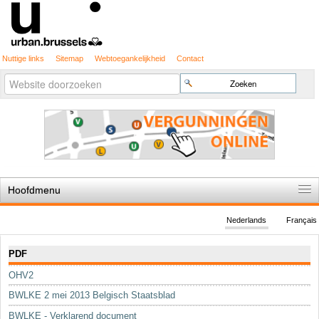
Nuttige links
Sitemap
Webtoegankelijkheid
Contact
Geavanceerd
Zoek
zoeken...
Hoofdmenu
Home
Nederlands
Français
De spelregels
Navigatie
PDF
Stedenbouwkundige vergunning
OHV2
Cartografie
BWLKE 2 mei 2013 Belgisch Staatsblad
Studies en publicaties
BWLKE - Verklarend document