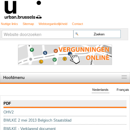
Nuttige links
Sitemap
Webtoegankelijkheid
Contact
Geavanceerd
Zoek
zoeken...
Hoofdmenu
Home
Nederlands
Français
De spelregels
Navigatie
PDF
Stedenbouwkundige vergunning
OHV2
Cartografie
BWLKE 2 mei 2013 Belgisch Staatsblad
Studies en publicaties
BWLKE - Verklarend document