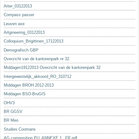
Arter_03122013
Compass passer
Leuven axe
Artgineering_03122013
Colloquium_Brigittinen_17122013
Demografisch GBP
Overzicht van de kantorenpark nr 32
Middagen19122013 Overzicht van de kantorenpark 32
Intergewestelijk_akkoord_RO_310712
Middagen BROH 2012-2013
Middagen BSO-BruGIS
OHV3
BR GGSV
BR Meo
Studies Coomans
AG composition PU_ANNEXE 1._FR.pdf