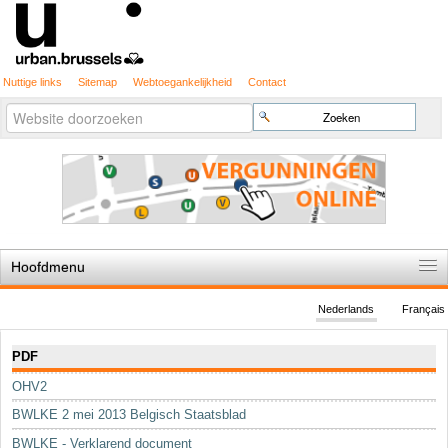
Nuttige links
Sitemap
Webtoegankelijkheid
Contact
Geavanceerd
Zoek
zoeken...
Hoofdmenu
Home
Nederlands
Français
De spelregels
Navigatie
PDF
Stedenbouwkundige vergunning
OHV2
Cartografie
BWLKE 2 mei 2013 Belgisch Staatsblad
Studies en publicaties
BWLKE - Verklarend document