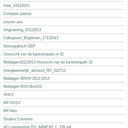
Arter_03122013
Compass passer
Leuven axe
Artgineering_03122013
Colloquium_Brigittinen_17122013
Demografisch GBP
Overzicht van de kantorenpark nr 32
Middagen19122013 Overzicht van de kantorenpark 32
Intergewestelijk_akkoord_RO_310712
Middagen BROH 2012-2013
Middagen BSO-BruGIS
OHV3
BR GGSV
BR Meo
Studies Coomans
AG composition PU_ANNEXE 1._FR.pdf