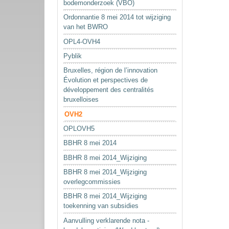
bodemonderzoek (VBO)
Ordonnantie 8 mei 2014 tot wijziging
van het BWRO
OPL4-OVH4
Pyblik
Bruxelles, région de l’innovation
Évolution et perspectives de
développement des centralités
bruxelloises
OVH2
OPLOVH5
BBHR 8 mei 2014
BBHR 8 mei 2014_Wijziging
BBHR 8 mei 2014_Wijziging
overlegcommissies
BBHR 8 mei 2014_Wijziging
toekenning van subsidies
Aanvulling verklarende nota -