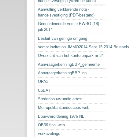
handelsvestiging (Word-bestand)
Aanvulling verklarende nota -
handelsvestiging (PDF-bestand)
Gecoördineerde versie BWRO (18) -
juli 2014
Besluit van geringe omgang
sector.invitation_IMMO2014.Sept.15.2014.Brussels.
Overzicht van het kantorenpark nr 34
AanvraagerkenningBBP_gemeente
AanvraagerkenningBBP_np
OPA3
CoBAT
Stedenbouwkundig attest
MetropolitanLandscapes web
Bouwverordening 1976 NL
OB36 final web
verkavelings