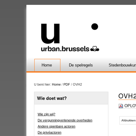
Home
De spelregels
Stedenbouwkun
U bent hier:
Home
/
PDF
/
OVH2
OVH
Wie doet wat?
OPLOV
Wie zijn wij?
Document
De vergunningverlenende overheden
acties
Afdrukken
Andere openbare actoren
De privéactoren