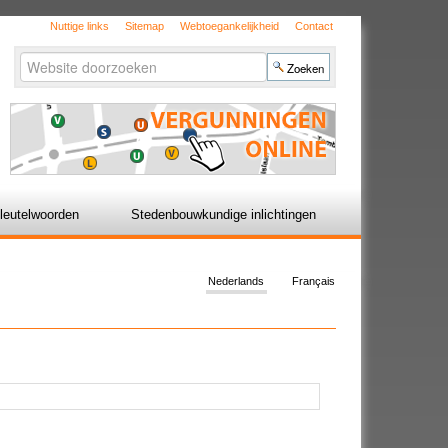
Nuttige links
Sitemap
Webtoegankelijkheid
Contact
Zoek
Geavanceerd
zoeken...
leutelwoorden
Stedenbouwkundige inlichtingen
Nederlands
Français