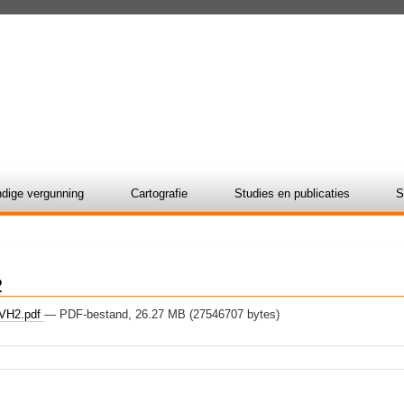
dige vergunning
Cartografie
Studies en publicaties
S
2
H2.pdf
— PDF-bestand, 26.27 MB (27546707 bytes)