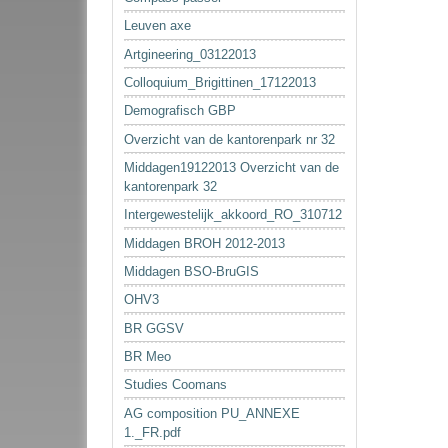
Leuven axe
Artgineering_03122013
Colloquium_Brigittinen_17122013
Demografisch GBP
Overzicht van de kantorenpark nr 32
Middagen19122013 Overzicht van de
kantorenpark 32
Intergewestelijk_akkoord_RO_310712
Middagen BROH 2012-2013
Middagen BSO-BruGIS
OHV3
BR GGSV
BR Meo
Studies Coomans
AG composition PU_ANNEXE
1._FR.pdf