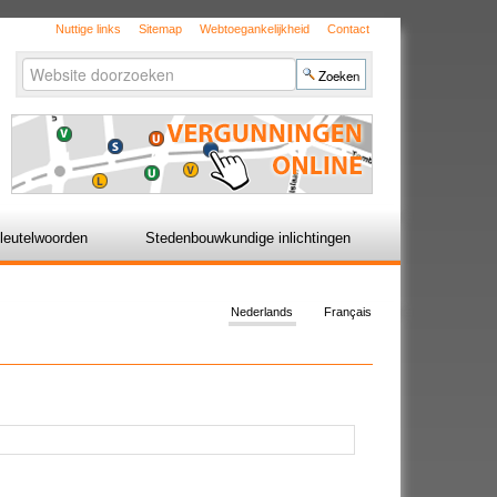
Nuttige links
Sitemap
Webtoegankelijkheid
Contact
Zoek
Geavanceerd
zoeken...
leutelwoorden
Stedenbouwkundige inlichtingen
Nederlands
Français