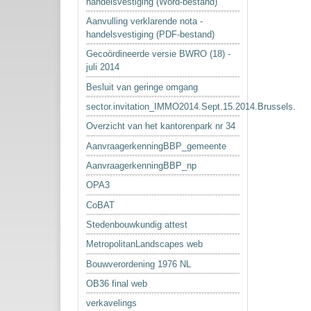
handelsvestiging (Word-bestand)
Aanvulling verklarende nota -
handelsvestiging (PDF-bestand)
Gecoördineerde versie BWRO (18) -
juli 2014
Besluit van geringe omgang
sector.invitation_IMMO2014.Sept.15.2014.Brussels.
Overzicht van het kantorenpark nr 34
AanvraagerkenningBBP_gemeente
AanvraagerkenningBBP_np
OPA3
CoBAT
Stedenbouwkundig attest
MetropolitanLandscapes web
Bouwverordening 1976 NL
OB36 final web
verkavelings