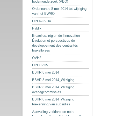
bodemonderzoek (VBO)
Ordonnantie 8 mei 2014 tot wijziging
van het BWRO
OPL4-OVH4
Pyblik
Bruxelles, région de l’innovation
Évolution et perspectives de
développement des centralités
bruxelloises
OVH2
OPLOVH5
BBHR 8 mei 2014
BBHR 8 mei 2014_Wijziging
BBHR 8 mei 2014_Wijziging
overlegcommissies
BBHR 8 mei 2014_Wijziging
toekenning van subsidies
Aanvulling verklarende nota -