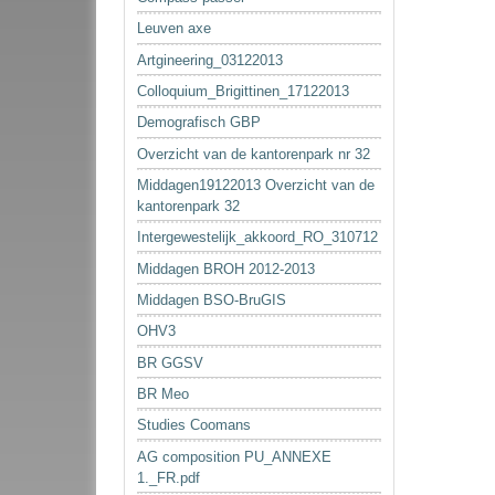
Leuven axe
Artgineering_03122013
Colloquium_Brigittinen_17122013
Demografisch GBP
Overzicht van de kantorenpark nr 32
Middagen19122013 Overzicht van de
kantorenpark 32
Intergewestelijk_akkoord_RO_310712
Middagen BROH 2012-2013
Middagen BSO-BruGIS
OHV3
BR GGSV
BR Meo
Studies Coomans
AG composition PU_ANNEXE
1._FR.pdf