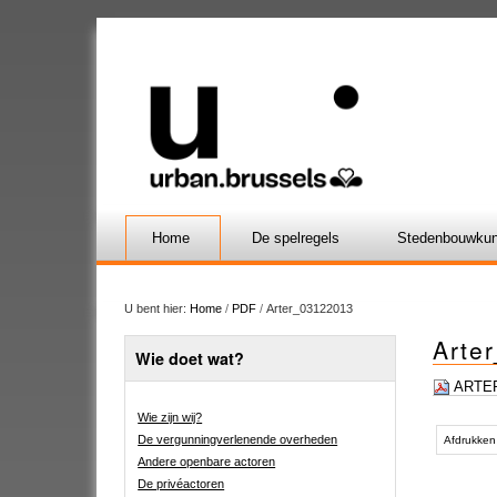
Home
De spelregels
Stedenbouwkun
U bent hier:
Home
/
PDF
/
Arter_03122013
Arte
Wie doet wat?
ARTER
Wie zijn wij?
Document
De vergunningverlenende overheden
acties
Afdrukken
Andere openbare actoren
De privéactoren