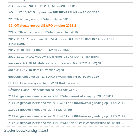
AG périmètre PUL 15.12.2011 MB du20.03.2012
AG du 17.10.2015 approuvant PIR REYERS MB du 15.06.2016
22. Officieuze gecoord BWRO oktober 2016
22. Officieuze gecoord BWRO oktober 2016 2
22bis. Officieuze gecoord BWRO december 2016
2017 12 19 Présentation CoBAT Journée BUP BRULOCALIS 14 déc 17 NL
S.Hanssens
2017 12 06 COORDINATIE BWRO en OMV
2017 12 13 VADE MECUM NL reforme CoBAT BUP S.Hanssens
annexe 2 AG RU RU délivrés par com version 6 26 02 2018 (2) NL
annexe 1 AG RU dem RU version (2) NL
gecoordineerde versie NL BWRO inwerkintreding op 20.04.2019
PPT NL Hervorming van het BWRO Kort overzicht
Réforme CoBAT Présentation NL pour site web V2
210126 gecoordineerde versie 2 NL BWRO inwerkintreding op 20.04.2019
210126 gecoordineerde versie NL BWRO en OBM inwerkingtreding op 01.09.2019
210528 gecoordineerde versie nl bwro en obm
210126 gecoordineerde versie NL BWRO en OBM inwerkingtreding op 01 09 2019
210528 gecoordineerde versie 4 NL BWRO en OBM inwerkingtreding op 18 09 22
Stedenbouwkundig attest