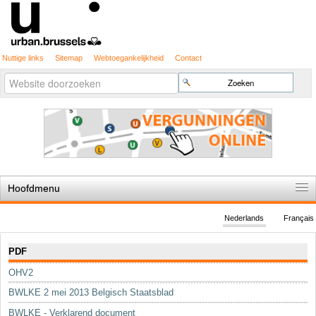
Nuttige links
Sitemap
Webtoegankelijkheid
Contact
Geavanceerd
Zoek
zoeken...
Hoofdmenu
Home
Nederlands
Français
De spelregels
Navigatie
PDF
Stedenbouwkundige vergunning
OHV2
Cartografie
BWLKE 2 mei 2013 Belgisch Staatsblad
Studies en publicaties
BWLKE - Verklarend document