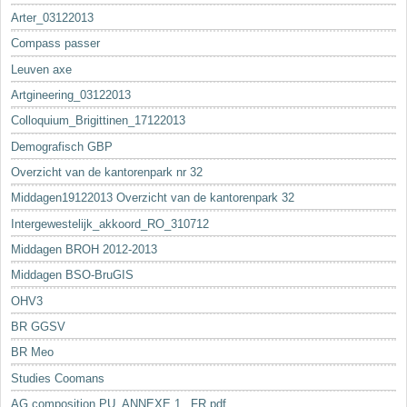
Arter_03122013
Compass passer
Leuven axe
Artgineering_03122013
Colloquium_Brigittinen_17122013
Demografisch GBP
Overzicht van de kantorenpark nr 32
Middagen19122013 Overzicht van de kantorenpark 32
Intergewestelijk_akkoord_RO_310712
Middagen BROH 2012-2013
Middagen BSO-BruGIS
OHV3
BR GGSV
BR Meo
Studies Coomans
AG composition PU_ANNEXE 1._FR.pdf