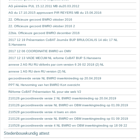
AG périmètre PUL 15.12.2011 MB du20.03.2012
AG du 17.10.2015 approuvant PIR REYERS MB du 15.06.2016
22. Officieuze gecoord BWRO oktober 2016
22. Officieuze gecoord BWRO oktober 2016 2
22bis. Officieuze gecoord BWRO december 2016
2017 12 19 Présentation CoBAT Journée BUP BRULOCALIS 14 déc 17 NL
S.Hanssens
2017 12 06 COORDINATIE BWRO en OMV
2017 12 13 VADE MECUM NL reforme CoBAT BUP S.Hanssens
annexe 2 AG RU RU délivrés par com version 6 26 02 2018 (2) NL
annexe 1 AG RU dem RU version (2) NL
gecoordineerde versie NL BWRO inwerkintreding op 20.04.2019
PPT NL Hervorming van het BWRO Kort overzicht
Réforme CoBAT Présentation NL pour site web V2
210126 gecoordineerde versie 2 NL BWRO inwerkintreding op 20.04.2019
210126 gecoordineerde versie NL BWRO en OBM inwerkingtreding op 01.09.2019
210528 gecoordineerde versie nl bwro en obm
210126 gecoordineerde versie NL BWRO en OBM inwerkingtreding op 01 09 2019
210528 gecoordineerde versie 4 NL BWRO en OBM inwerkingtreding op 18 09 22
Stedenbouwkundig attest