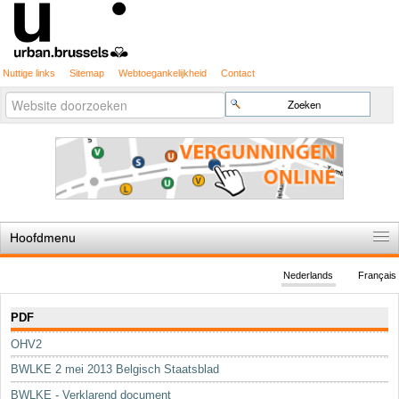
Nuttige links
Sitemap
Webtoegankelijkheid
Contact
Geavanceerd
Zoek
zoeken...
Hoofdmenu
Home
Nederlands
Français
De spelregels
Navigatie
PDF
Stedenbouwkundige vergunning
OHV2
Cartografie
BWLKE 2 mei 2013 Belgisch Staatsblad
Studies en publicaties
BWLKE - Verklarend document