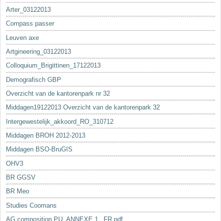
Arter_03122013
Compass passer
Leuven axe
Artgineering_03122013
Colloquium_Brigittinen_17122013
Demografisch GBP
Overzicht van de kantorenpark nr 32
Middagen19122013 Overzicht van de kantorenpark 32
Intergewestelijk_akkoord_RO_310712
Middagen BROH 2012-2013
Middagen BSO-BruGIS
OHV3
BR GGSV
BR Meo
Studies Coomans
AG composition PU_ANNEXE 1._FR.pdf