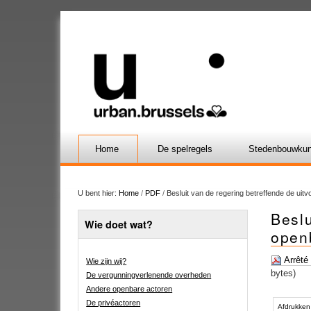
Home
De spelregels
Stedenbouwkun
U bent hier:
Home
/
PDF
/
Besluit van de regering betreffende de ui
Beslu
Wie doet wat?
open
Arrêté 
Wie zijn wij?
bytes)
De vergunningverlenende overheden
Andere openbare actoren
Document
De privéactoren
acties
Afdrukken