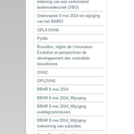
indiening van een verkennend
bodemonderzoek (VBO)
Ordonnantie 8 mei 2014 tot wijziging
van het BWRO
OPL4-OVH4
Pyblik
Bruxelles, région de l’innovation
Évolution et perspectives de
développement des centralités
bruxelloises
OVH2
OPLOVH5
BBHR 8 mei 2014
BBHR 8 mei 2014_Wijziging
BBHR 8 mei 2014_Wijziging
overlegcommissies
BBHR 8 mei 2014_Wijziging
toekenning van subsidies