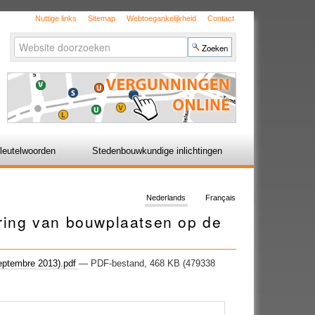
Nuttige links
Sitemap
Webtoegankelijkheid
Contact
Zoek
Geavanceerd
zoeken...
leutelwoorden
Stedenbouwkundige inlichtingen
Nederlands
Français
ering van bouwplaatsen op de
 septembre 2013).pdf
— PDF-bestand, 468 KB (479338