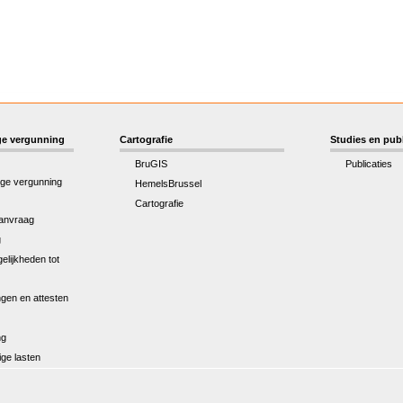
e vergunning
Cartografie
Studies en publ
BruGIS
Publicaties
ge vergunning
HemelsBrussel
Cartografie
anvraag
g
elijkheden tot
gen en attesten
ng
ge lasten