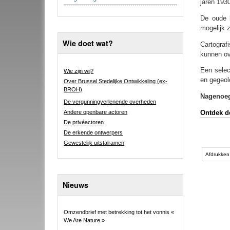
jaren 1930
De oude l
mogelijk z
Wie doet wat?
Cartograf
kunnen ov
Een selec
Wie zijn wij?
en gegeol
Over Brussel Stedelijke Ontwikkeling (ex-
BROH)
Nagenoeg
De vergunningverlenende overheden
Andere openbare actoren
Ontdek d
De privéactoren
De erkende ontwerpers
Gewestelijk uitstalramen
Document
acties
Afdrukken
Nieuws
Omzendbrief met betrekking tot het vonnis «
We Are Nature »