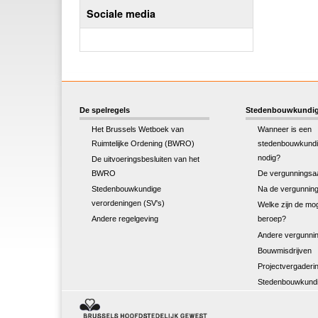
Sociale media
De spelregels
Stedenbouwkundig
Het Brussels Wetboek van
Wanneer is een
Ruimtelijke Ordening (BWRO)
stedenbouwkundi
nodig?
De uitvoeringsbesluiten van het
BWRO
De vergunningsa
Stedenbouwkundige
Na de vergunnin
verordeningen (SV's)
Welke zijn de mog
Andere regelgeving
beroep?
Andere vergunnin
Bouwmisdrijven
Projectvergaderi
Stedenbouwkundi