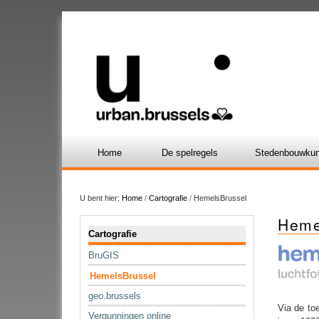
Home
De spelregels
Stedenbouwkun
U bent hier:
Home
/
Cartografie
/
HemelsBrussel
Heme
Navigatie
Cartografie
BruGIS
HemelsBrussel
geo.brussels
Via de to
Vergunningen online