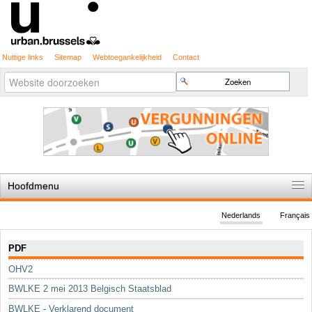
Nuttige links
Sitemap
Webtoegankelijkheid
Contact
Geavanceerd
Zoek
zoeken...
Hoofdmenu
Home
Nederlands
Français
De spelregels
Navigatie
PDF
Stedenbouwkundige vergunning
OHV2
Cartografie
BWLKE 2 mei 2013 Belgisch Staatsblad
Studies en publicaties
BWLKE - Verklarend document