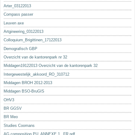
Arter_03122013
Compass passer
Leuven axe
Artgineering_03122013
Colloquium_Brigittinen_17122013
Demografisch GBP
Overzicht van de kantorenpark nr 32
Middagen19122013 Overzicht van de kantorenpark 32
Intergewestelijk_akkoord_RO_310712
Middagen BROH 2012-2013
Middagen BSO-BruGIS
OHV3
BR GGSV
BR Meo
Studies Coomans
AG composition PU_ANNEXE 1._FR.pdf