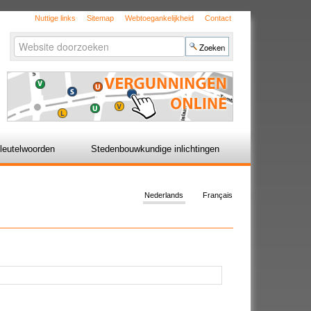
Nuttige links
Sitemap
Webtoegankelijkheid
Contact
Zoek
Geavanceerd
zoeken...
leutelwoorden
Stedenbouwkundige inlichtingen
Nederlands
Français