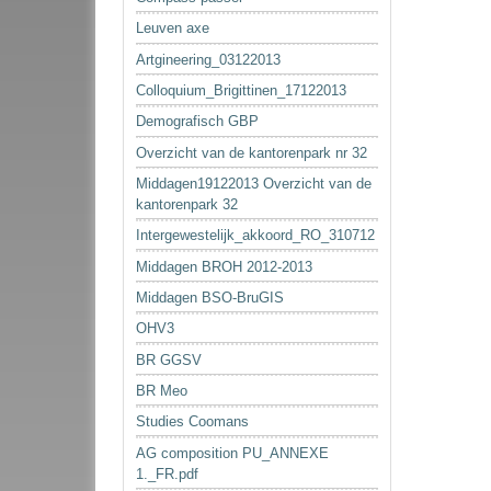
Leuven axe
Artgineering_03122013
Colloquium_Brigittinen_17122013
Demografisch GBP
Overzicht van de kantorenpark nr 32
Middagen19122013 Overzicht van de
kantorenpark 32
Intergewestelijk_akkoord_RO_310712
Middagen BROH 2012-2013
Middagen BSO-BruGIS
OHV3
BR GGSV
BR Meo
Studies Coomans
AG composition PU_ANNEXE
1._FR.pdf