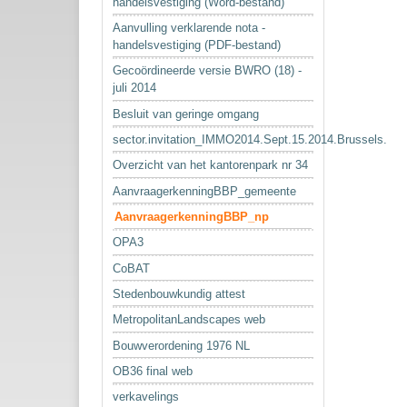
handelsvestiging (Word-bestand)
Aanvulling verklarende nota -
handelsvestiging (PDF-bestand)
Gecoördineerde versie BWRO (18) -
juli 2014
Besluit van geringe omgang
sector.invitation_IMMO2014.Sept.15.2014.Brussels.
Overzicht van het kantorenpark nr 34
AanvraagerkenningBBP_gemeente
AanvraagerkenningBBP_np
OPA3
CoBAT
Stedenbouwkundig attest
MetropolitanLandscapes web
Bouwverordening 1976 NL
OB36 final web
verkavelings