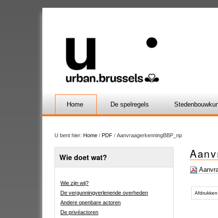
Home
De spelregels
Stedenbouwkun
U bent hier:
Home
/
PDF
/
AanvraagerkenningBBP_np
Aanv
Wie doet wat?
Aanvra
Wie zijn wij?
Document
De vergunningverlenende overheden
acties
Afdrukken
Andere openbare actoren
De privéactoren