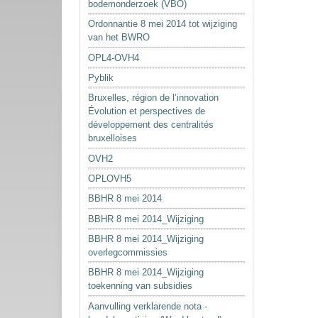
bodemonderzoek (VBO)
Ordonnantie 8 mei 2014 tot wijziging
van het BWRO
OPL4-OVH4
Pyblik
Bruxelles, région de l’innovation
Évolution et perspectives de
développement des centralités
bruxelloises
OVH2
OPLOVH5
BBHR 8 mei 2014
BBHR 8 mei 2014_Wijziging
BBHR 8 mei 2014_Wijziging
overlegcommissies
BBHR 8 mei 2014_Wijziging
toekenning van subsidies
Aanvulling verklarende nota -