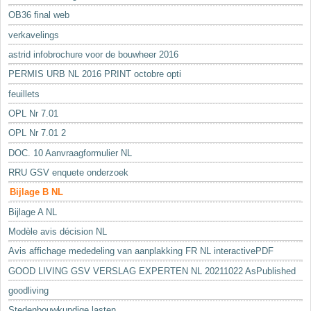
OB36 final web
verkavelings
astrid infobrochure voor de bouwheer 2016
PERMIS URB NL 2016 PRINT octobre opti
feuillets
OPL Nr 7.01
OPL Nr 7.01 2
DOC. 10 Aanvraagformulier NL
RRU GSV enquete onderzoek
Bijlage B NL
Bijlage A NL
Modèle avis décision NL
Avis affichage mededeling van aanplakking FR NL interactivePDF
GOOD LIVING GSV VERSLAG EXPERTEN NL 20211022 AsPublished
goodliving
Stedenbouwkundige lasten