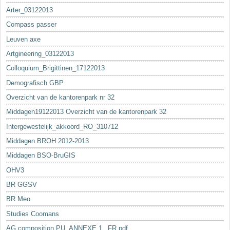
Arter_03122013
Compass passer
Leuven axe
Artgineering_03122013
Colloquium_Brigittinen_17122013
Demografisch GBP
Overzicht van de kantorenpark nr 32
Middagen19122013 Overzicht van de kantorenpark 32
Intergewestelijk_akkoord_RO_310712
Middagen BROH 2012-2013
Middagen BSO-BruGIS
OHV3
BR GGSV
BR Meo
Studies Coomans
AG composition PU_ANNEXE 1._FR.pdf