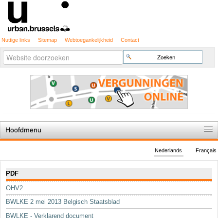
Nuttige links
Sitemap
Webtoegankelijkheid
Contact
Geavanceerd
Zoek
zoeken...
Hoofdmenu
Home
Nederlands
Français
De spelregels
Navigatie
PDF
Stedenbouwkundige vergunning
OHV2
Cartografie
BWLKE 2 mei 2013 Belgisch Staatsblad
Studies en publicaties
BWLKE - Verklarend document