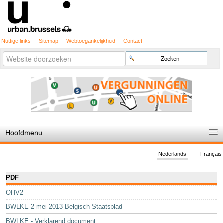
Nuttige links
Sitemap
Webtoegankelijkheid
Contact
Geavanceerd
Zoek
zoeken...
Hoofdmenu
Home
Nederlands
Français
De spelregels
Navigatie
PDF
Stedenbouwkundige vergunning
OHV2
Cartografie
BWLKE 2 mei 2013 Belgisch Staatsblad
Studies en publicaties
BWLKE - Verklarend document