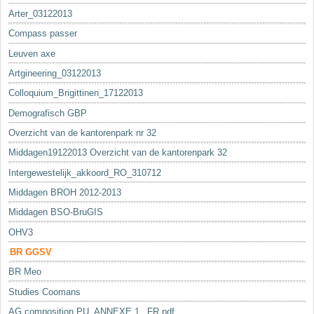
Arter_03122013
Compass passer
Leuven axe
Artgineering_03122013
Colloquium_Brigittinen_17122013
Demografisch GBP
Overzicht van de kantorenpark nr 32
Middagen19122013 Overzicht van de kantorenpark 32
Intergewestelijk_akkoord_RO_310712
Middagen BROH 2012-2013
Middagen BSO-BruGIS
OHV3
BR GGSV
BR Meo
Studies Coomans
AG composition PU_ANNEXE 1._FR.pdf