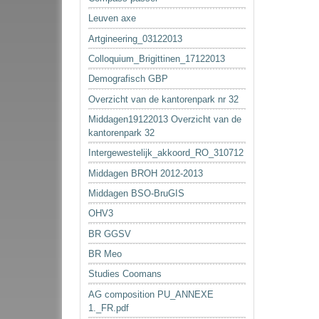
Leuven axe
Artgineering_03122013
Colloquium_Brigittinen_17122013
Demografisch GBP
Overzicht van de kantorenpark nr 32
Middagen19122013 Overzicht van de
kantorenpark 32
Intergewestelijk_akkoord_RO_310712
Middagen BROH 2012-2013
Middagen BSO-BruGIS
OHV3
BR GGSV
BR Meo
Studies Coomans
AG composition PU_ANNEXE
1._FR.pdf