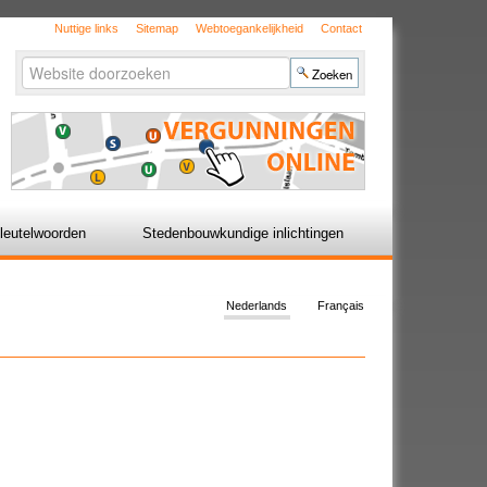
Nuttige links
Sitemap
Webtoegankelijkheid
Contact
Zoek
Geavanceerd
zoeken...
leutelwoorden
Stedenbouwkundige inlichtingen
Nederlands
Français