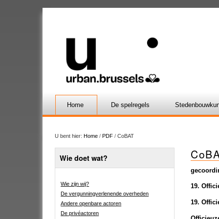
Home
De spelregels
Stedenbouwkun
U bent hier:
Home
/
PDF
/
CoBAT
CoB
Wie doet wat?
gecoordin
Wie zijn wij?
19. Offic
De vergunningverlenende overheden
19. Offic
Andere openbare actoren
De privéactoren
Officieu