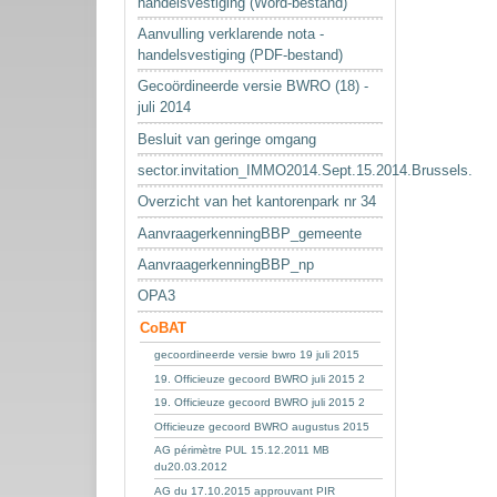
handelsvestiging (Word-bestand)
Aanvulling verklarende nota -
handelsvestiging (PDF-bestand)
Gecoördineerde versie BWRO (18) -
juli 2014
Besluit van geringe omgang
sector.invitation_IMMO2014.Sept.15.2014.Brussels.
Overzicht van het kantorenpark nr 34
AanvraagerkenningBBP_gemeente
AanvraagerkenningBBP_np
OPA3
CoBAT
gecoordineerde versie bwro 19 juli 2015
19. Officieuze gecoord BWRO juli 2015 2
19. Officieuze gecoord BWRO juli 2015 2
Officieuze gecoord BWRO augustus 2015
AG périmètre PUL 15.12.2011 MB
du20.03.2012
AG du 17.10.2015 approuvant PIR