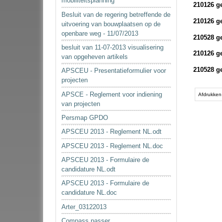
mobiliteitsplanning
210126 g
Besluit van de regering betreffende de
210126 g
uitvoering van bouwplaatsen op de
openbare weg - 11/07/2013
210528 g
besluit van 11-07-2013 visualisering
210126 g
van opgeheven artikels
210528 g
APSCEU - Presentatieformulier voor
projecten
Document
APSCE - Reglement voor indiening
acties
Afdrukken
van projecten
Persmap GPDO
APSCEU 2013 - Reglement NL.odt
APSCEU 2013 - Reglement NL.doc
APSCEU 2013 - Formulaire de
candidature NL.odt
APSCEU 2013 - Formulaire de
candidature NL.doc
Arter_03122013
Compass passer