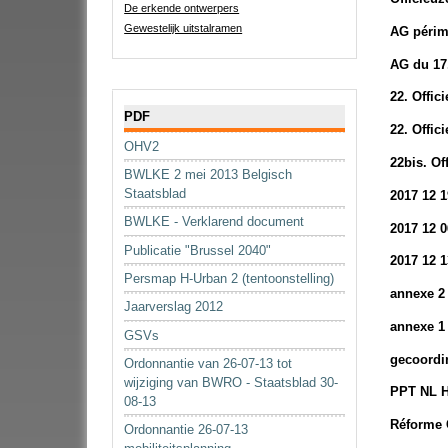
De erkende ontwerpers
Gewestelijk uitstalramen
AG périm
AG du 17
22. Offi
Navigatie
PDF
22. Offi
OHV2
22bis. O
BWLKE 2 mei 2013 Belgisch
Staatsblad
2017 12 
BWLKE - Verklarend document
2017 12
Publicatie "Brussel 2040"
2017 12 
Persmap H-Urban 2 (tentoonstelling)
annexe 2
Jaarverslag 2012
annexe 1
GSVs
gecoordi
Ordonnantie van 26-07-13 tot
wijziging van BWRO - Staatsblad 30-
PPT NL H
08-13
Réforme 
Ordonnantie 26-07-13