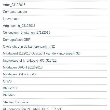
Arter_03122013
Compass passer
Leuven axe
Artgineering_03122013
Colloquium_Brigittinen_17122013
Demografisch GBP
Overzicht van de kantorenpark nr 32
Middagen19122013 Overzicht van de kantorenpark 32
Intergewestelijk_akkoord_RO_310712
Middagen BROH 2012-2013
Middagen BSO-BruGIS
OHV3
BR GGSV
BR Meo
Studies Coomans
AG composition PU_ANNEXE 1._FR.pdf