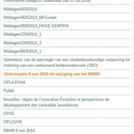
Ordonnantie (Belgisch Staatsblad van 07.05.2014)
Middagen01042014
Middagen06052014_MFGodart
Middagen06052014_HOGE KEMPEN
Middagen22042014_1
Middagen22042014_2
Middagen06052014_1
Verbintenis van de aanvrager van een stedenbouwkundige vergunning tot
indiening van een verkennend bodemonderzoek (VBO)
Ordonnantie 8 mei 2014 tot wijziging van het BWRO
OPL4-OVH4
Pyblik
Bruxelles, région de l’innovation Évolution et perspectives de
développement des centralités bruxelloises
OVH2
OPLOVH5
BBHR 8 mei 2014