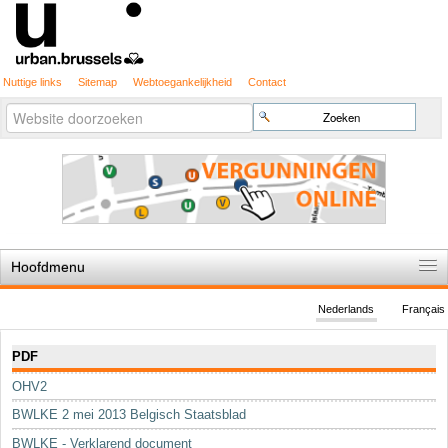
Nuttige links
Sitemap
Webtoegankelijkheid
Contact
Geavanceerd
Zoek
zoeken...
Hoofdmenu
Home
Nederlands
Français
De spelregels
Navigatie
PDF
Stedenbouwkundige vergunning
OHV2
Cartografie
BWLKE 2 mei 2013 Belgisch Staatsblad
Studies en publicaties
BWLKE - Verklarend document