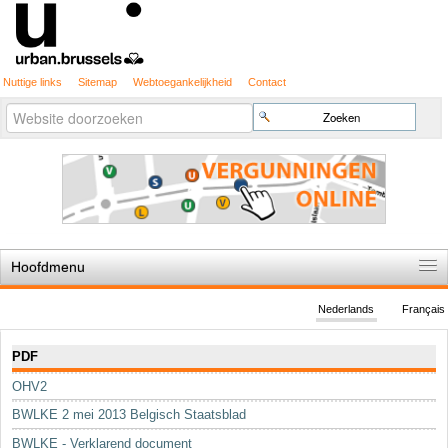
Nuttige links
Sitemap
Webtoegankelijkheid
Contact
Geavanceerd
Zoek
zoeken...
Hoofdmenu
Home
Nederlands
Français
De spelregels
Navigatie
PDF
Stedenbouwkundige vergunning
OHV2
Cartografie
BWLKE 2 mei 2013 Belgisch Staatsblad
Studies en publicaties
BWLKE - Verklarend document