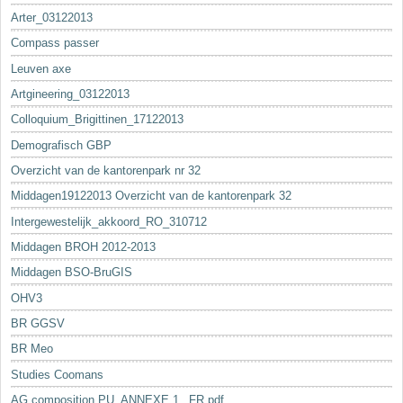
Arter_03122013
Compass passer
Leuven axe
Artgineering_03122013
Colloquium_Brigittinen_17122013
Demografisch GBP
Overzicht van de kantorenpark nr 32
Middagen19122013 Overzicht van de kantorenpark 32
Intergewestelijk_akkoord_RO_310712
Middagen BROH 2012-2013
Middagen BSO-BruGIS
OHV3
BR GGSV
BR Meo
Studies Coomans
AG composition PU_ANNEXE 1._FR.pdf