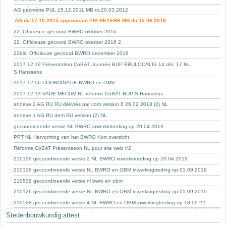
AG périmètre PUL 15.12.2011 MB du20.03.2012
AG du 17.10.2015 approuvant PIR REYERS MB du 15.06.2016
22. Officieuze gecoord BWRO oktober 2016
22. Officieuze gecoord BWRO oktober 2016 2
22bis. Officieuze gecoord BWRO december 2016
2017 12 19 Présentation CoBAT Journée BUP BRULOCALIS 14 déc 17 NL
S.Hanssens
2017 12 06 COORDINATIE BWRO en OMV
2017 12 13 VADE MECUM NL reforme CoBAT BUP S.Hanssens
annexe 2 AG RU RU délivrés par com version 6 26 02 2018 (2) NL
annexe 1 AG RU dem RU version (2) NL
gecoordineerde versie NL BWRO inwerkintreding op 20.04.2019
PPT NL Hervorming van het BWRO Kort overzicht
Réforme CoBAT Présentation NL pour site web V2
210126 gecoordineerde versie 2 NL BWRO inwerkintreding op 20.04.2019
210126 gecoordineerde versie NL BWRO en OBM inwerkingtreding op 01.09.2019
210528 gecoordineerde versie nl bwro en obm
210126 gecoordineerde versie NL BWRO en OBM inwerkingtreding op 01 09 2019
210528 gecoordineerde versie 4 NL BWRO en OBM inwerkingtreding op 18 09 22
Stedenbouwkundig attest