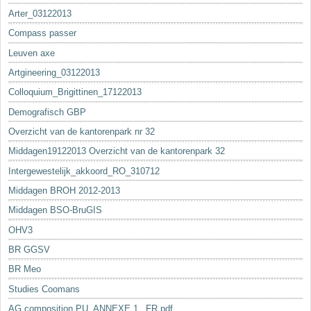
Arter_03122013
Compass passer
Leuven axe
Artgineering_03122013
Colloquium_Brigittinen_17122013
Demografisch GBP
Overzicht van de kantorenpark nr 32
Middagen19122013 Overzicht van de kantorenpark 32
Intergewestelijk_akkoord_RO_310712
Middagen BROH 2012-2013
Middagen BSO-BruGIS
OHV3
BR GGSV
BR Meo
Studies Coomans
AG composition PU_ANNEXE 1._FR.pdf