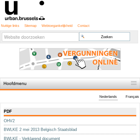
Nuttige links
Sitemap
Webtoegankelijkheid
Contact
Geavanceerd
Zoek
zoeken...
Hoofdmenu
Home
Nederlands
Français
De spelregels
Navigatie
PDF
Stedenbouwkundige vergunning
OHV2
Cartografie
BWLKE 2 mei 2013 Belgisch Staatsblad
Studies en publicaties
BWLKE - Verklarend document