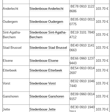
BE78 0910 1122
Anderlecht
Stedenbouw Anderlecht
103.70 €
8686
BE05 0910 0013
Oudergem
Stedenbouw Oudergem
103.70 €
0775
Sint-Agatha-
Stedenbouw Sint-Agatha-
BE19 3101 7840
103.70 €
Berchem
Berchem
4712
BE40 0910 1141
Stad Brussel
Stedenbouw
Stad Brussel
103.70 €
0663
BE66 0960 1237
Elsene
Stedenbouw Elsene
103.70 €
9443
BE54 0910 0014
Etterbeek
Stedenbouw Etterbeek
103.70 €
2697
BE02 0910 1046
Vorst
Stedenbouw Vorst
103.70 €
7440
BE09 0960 0014
Ganshoren
Stedenbouw Ganshoren
103.70 €
9157
BE30 0910 1940
Jette
Stedenbouw Jette
103.70 €
7911