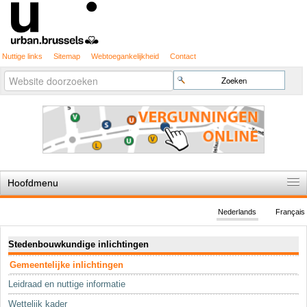
Nuttige links
Sitemap
Webtoegankelijkheid
Contact
Geavanceerd
Zoek
zoeken...
Hoofdmenu
Home
Nederlands
Français
De spelregels
Navigatie
Stedenbouwkundige inlichtingen
Stedenbouwkundige vergunning
Gemeentelijke inlichtingen
Cartografie
Leidraad en nuttige informatie
Studies en publicaties
Wettelijk kader