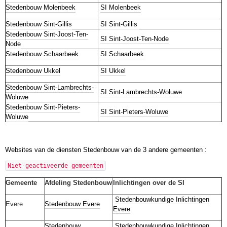
Stedenbouw Molenbeek
SI Molenbeek
Stedenbouw Sint-Gillis
SI Sint-Gillis
Stedenbouw Sint-Joost-Ten-
SI Sint-Joost-Ten-Node
Node
Stedenbouw Schaarbeek
SI Schaarbeek
Stedenbouw Ukkel
SI Ukkel
Stedenbouw Sint-Lambrechts-
SI Sint-Lambrechts-Woluwe
Woluwe
Stedenbouw Sint-Pieters-
SI Sint-Pieters-Woluwe
Woluwe
Websites van de diensten Stedenbouw van de 3 andere gemeenten :
Niet-geactiveerde gemeenten
Gemeente
Afdeling Stedenbouw
Inlichtingen over de SI
Stedenbouwkundige Inlichtingen
Evere
Stedenbouw Evere
Evere
Stedenbouw
Stedenbouwkundige Inlichtingen