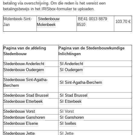
betaling via overschrijving. Om die reden is het vereist een
betalingsbewijs in het IRISbox-formulier te uploaden.
Molenbeek-Sint-
Stedenbouw
BE41 0013 8879
103.70 €
Jan
Molenbeek
8510
Pagina van de afdeling
Pagina van de Stedenbouwkundige
Stedenbouw
Inlichtingen
Stedenbouw Anderlecht
SI Anderlecht
Stedenbouw Oudergem
SI Oudergem
Stedenbouw Sint-Agatha-
SI Sint-Agatha-Berchem
Berchem
Stedenbouw
Stad Brussel
SI Stad Brussel
Stedenbouw Etterbeek
SI Etterbeek
Stedenbouw Vorst
SI Vorst
Stedenbouw Ganshoren
SI Ganshoren
Stedenbouw Elsene
SI Ixelles
Stedenbouw Jette
SI Jette