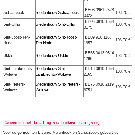
BE06 0961 2578
Schaarbeek
Stedenbouw Schaarbeek
103.70 €
0022
BE05 0910 1654
Sint-Gillis
Stedenbouw Sint-Gillis
103.70 €
3175
Sint-Joost-Ten-
Stedenbouw Sint-Joost-
BE09 910 1168
103.70 €
Node
Ten-Node
1657
BE65 0013 9514
Ukkle
Stedenbouw Ukkle
103.70 €
1296
Sint-Lambrechts-
Stedenbouw Sint-
BE18 0910 1654
103.70 €
Woluwe
Lambrechts-Woluwe
2165
Sint-Pieters-
Stedenbouw Sint-Pieters-
BE75 0910 2119
103.70 €
Woluwe
Woluwe
6751
Gemeenten met betaling via bankoverschrijving
Voor de gemeenten Elsene, Molenbeek en Schaarbeek gebeurt de