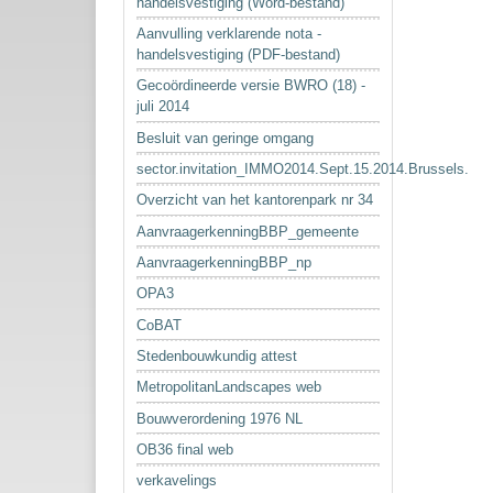
handelsvestiging (Word-bestand)
Aanvulling verklarende nota -
handelsvestiging (PDF-bestand)
Gecoördineerde versie BWRO (18) -
juli 2014
Besluit van geringe omgang
sector.invitation_IMMO2014.Sept.15.2014.Brussels.
Overzicht van het kantorenpark nr 34
AanvraagerkenningBBP_gemeente
AanvraagerkenningBBP_np
OPA3
CoBAT
Stedenbouwkundig attest
MetropolitanLandscapes web
Bouwverordening 1976 NL
OB36 final web
verkavelings