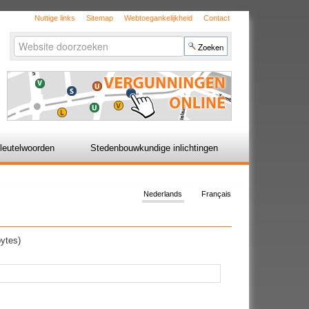
Nuttige links
Sitemap
Webtoegankelijkheid
Contact
Zoek
Geavanceerd
zoeken...
leutelwoorden
Stedenbouwkundige inlichtingen
Nederlands
Français
ytes)