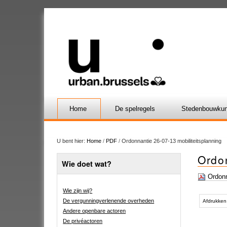
Home
De spelregels
Stedenbouwkun
U bent hier:
Home
/
PDF
/
Ordonnantie 26-07-13 mobiliteitsplanning
Ordon
Wie doet wat?
Ordonna
Wie zijn wij?
Document
De vergunningverlenende overheden
acties
Afdrukken
Andere openbare actoren
De privéactoren