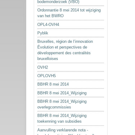
bodemonderzoek (VBO)
Ordonnantie 8 mei 2014 tot wijziging
van het BWRO
OPL4-OVH4
Pyblik
Bruxelles, région de l’innovation
Évolution et perspectives de
développement des centralités
bruxelloises
OVH2
OPLOVH5
BBHR 8 mei 2014
BBHR 8 mei 2014_Wijziging
BBHR 8 mei 2014_Wijziging
overlegcommissies
BBHR 8 mei 2014_Wijziging
toekenning van subsidies
Aanvulling verklarende nota -