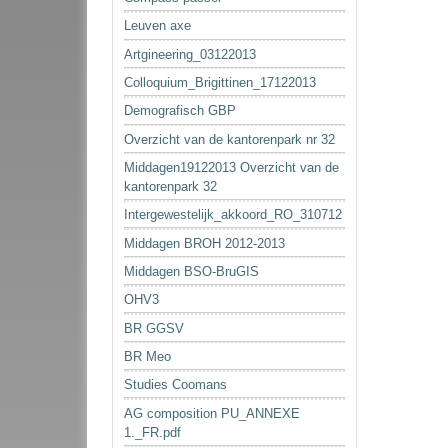
Leuven axe
Artgineering_03122013
Colloquium_Brigittinen_17122013
Demografisch GBP
Overzicht van de kantorenpark nr 32
Middagen19122013 Overzicht van de
kantorenpark 32
Intergewestelijk_akkoord_RO_310712
Middagen BROH 2012-2013
Middagen BSO-BruGIS
OHV3
BR GGSV
BR Meo
Studies Coomans
AG composition PU_ANNEXE
1._FR.pdf