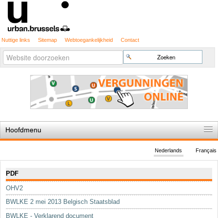
Nuttige links
Sitemap
Webtoegankelijkheid
Contact
Geavanceerd
Zoek
zoeken...
Hoofdmenu
Home
Nederlands
Français
De spelregels
Navigatie
PDF
Stedenbouwkundige vergunning
OHV2
Cartografie
BWLKE 2 mei 2013 Belgisch Staatsblad
Studies en publicaties
BWLKE - Verklarend document