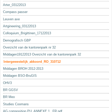
Arter_03122013
Compass passer
Leuven axe
Artgineering_03122013
Colloquium_Brigittinen_17122013
Demografisch GBP
Overzicht van de kantorenpark nr 32
Middagen19122013 Overzicht van de kantorenpark 32
Intergewestelijk_akkoord_RO_310712
Middagen BROH 2012-2013
Middagen BSO-BruGIS
OHV3
BR GGSV
BR Meo
Studies Coomans
AG composition PU_ANNEXE 1._FR.pdf