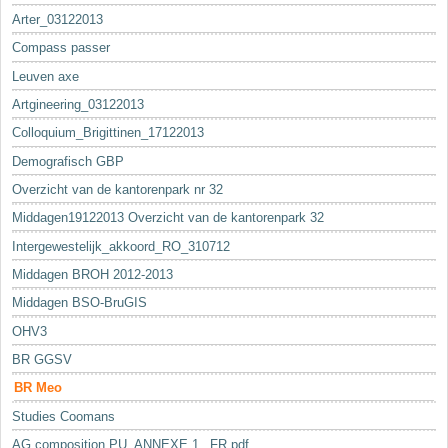
Arter_03122013
Compass passer
Leuven axe
Artgineering_03122013
Colloquium_Brigittinen_17122013
Demografisch GBP
Overzicht van de kantorenpark nr 32
Middagen19122013 Overzicht van de kantorenpark 32
Intergewestelijk_akkoord_RO_310712
Middagen BROH 2012-2013
Middagen BSO-BruGIS
OHV3
BR GGSV
BR Meo
Studies Coomans
AG composition PU_ANNEXE 1._FR.pdf