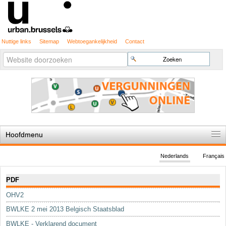
Nuttige links
Sitemap
Webtoegankelijkheid
Contact
Geavanceerd
Zoek
zoeken...
Hoofdmenu
Home
Nederlands
Français
De spelregels
Navigatie
PDF
Stedenbouwkundige vergunning
OHV2
Cartografie
BWLKE 2 mei 2013 Belgisch Staatsblad
Studies en publicaties
BWLKE - Verklarend document