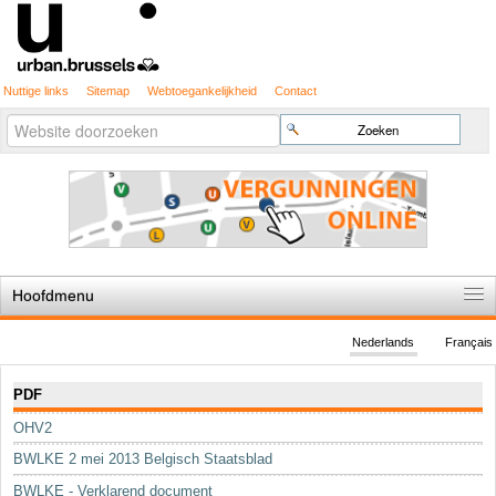
Nuttige links
Sitemap
Webtoegankelijkheid
Contact
Geavanceerd
Zoek
zoeken...
Hoofdmenu
Home
Nederlands
Français
De spelregels
Navigatie
PDF
Stedenbouwkundige vergunning
OHV2
Cartografie
BWLKE 2 mei 2013 Belgisch Staatsblad
Studies en publicaties
BWLKE - Verklarend document