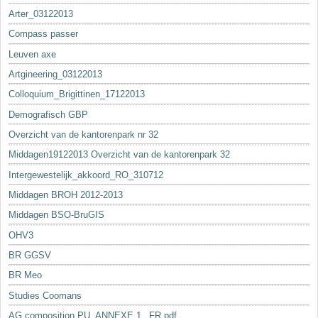
Arter_03122013
Compass passer
Leuven axe
Artgineering_03122013
Colloquium_Brigittinen_17122013
Demografisch GBP
Overzicht van de kantorenpark nr 32
Middagen19122013 Overzicht van de kantorenpark 32
Intergewestelijk_akkoord_RO_310712
Middagen BROH 2012-2013
Middagen BSO-BruGIS
OHV3
BR GGSV
BR Meo
Studies Coomans
AG composition PU_ANNEXE 1._FR.pdf