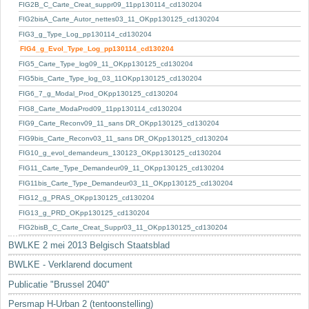
Sleutelwoorden
FIG2B_C_Carte_Creat_suppr09_11pp130114_cd130204
FIG2bisA_Carte_Autor_nettes03_11_OKpp130125_cd130204
Stedenbouwkundige inlichtingen
FIG3_g_Type_Log_pp130114_cd130204
FIG4_g_Evol_Type_Log_pp130114_cd130204
FIG5_Carte_Type_log09_11_OKpp130125_cd130204
FIG5bis_Carte_Type_log_03_11OKpp130125_cd130204
FIG6_7_g_Modal_Prod_OKpp130125_cd130204
FIG8_Carte_ModaProd09_11pp130114_cd130204
FIG9_Carte_Reconv09_11_sans DR_OKpp130125_cd130204
FIG9bis_Carte_Reconv03_11_sans DR_OKpp130125_cd130204
FIG10_g_evol_demandeurs_130123_OKpp130125_cd130204
FIG11_Carte_Type_Demandeur09_11_OKpp130125_cd130204
FIG11bis_Carte_Type_Demandeur03_11_OKpp130125_cd130204
FIG12_g_PRAS_OKpp130125_cd130204
FIG13_g_PRD_OKpp130125_cd130204
FIG2bisB_C_Carte_Creat_Suppr03_11_OKpp130125_cd130204
BWLKE 2 mei 2013 Belgisch Staatsblad
BWLKE - Verklarend document
Publicatie "Brussel 2040"
Persmap H-Urban 2 (tentoonstelling)