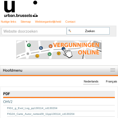
Nuttige links
Sitemap
Webtoegankelijkheid
Contact
Geavanceerd
Zoek
zoeken...
Hoofdmenu
Home
Nederlands
Français
De spelregels
Navigatie
PDF
Stedenbouwkundige vergunning
OHV2
Cartografie
FIG1_g_Evol_Log_pp130114_cd130204
Studies en publicaties
FIG2A_Carte_Autor_nettes09_11pp130114_cd130204