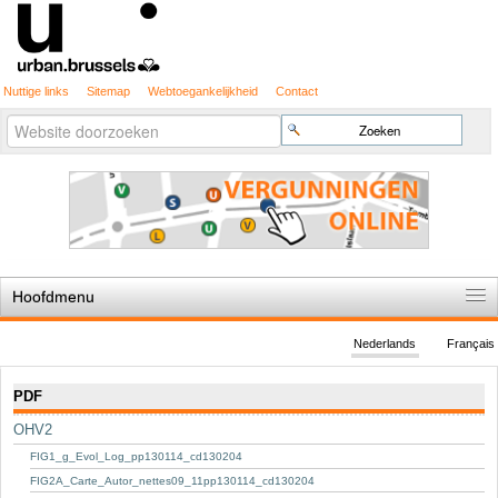
Nuttige links
Sitemap
Webtoegankelijkheid
Contact
Geavanceerd
Zoek
zoeken...
Hoofdmenu
Home
Nederlands
Français
De spelregels
Navigatie
PDF
Stedenbouwkundige vergunning
OHV2
Cartografie
FIG1_g_Evol_Log_pp130114_cd130204
Studies en publicaties
FIG2A_Carte_Autor_nettes09_11pp130114_cd130204