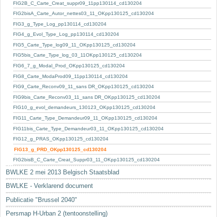
Sleutelwoorden
FIG2B_C_Carte_Creat_suppr09_11pp130114_cd130204
FIG2bisA_Carte_Autor_nettes03_11_OKpp130125_cd130204
Stedenbouwkundige inlichtingen
FIG3_g_Type_Log_pp130114_cd130204
FIG4_g_Evol_Type_Log_pp130114_cd130204
FIG5_Carte_Type_log09_11_OKpp130125_cd130204
FIG5bis_Carte_Type_log_03_11OKpp130125_cd130204
FIG6_7_g_Modal_Prod_OKpp130125_cd130204
FIG8_Carte_ModaProd09_11pp130114_cd130204
FIG9_Carte_Reconv09_11_sans DR_OKpp130125_cd130204
FIG9bis_Carte_Reconv03_11_sans DR_OKpp130125_cd130204
FIG10_g_evol_demandeurs_130123_OKpp130125_cd130204
FIG11_Carte_Type_Demandeur09_11_OKpp130125_cd130204
FIG11bis_Carte_Type_Demandeur03_11_OKpp130125_cd130204
FIG12_g_PRAS_OKpp130125_cd130204
FIG13_g_PRD_OKpp130125_cd130204
FIG2bisB_C_Carte_Creat_Suppr03_11_OKpp130125_cd130204
BWLKE 2 mei 2013 Belgisch Staatsblad
BWLKE - Verklarend document
Publicatie "Brussel 2040"
Persmap H-Urban 2 (tentoonstelling)