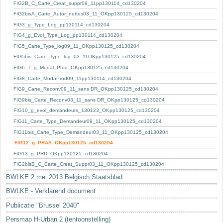
Sleutelwoorden
FIG2B_C_Carte_Creat_suppr09_11pp130114_cd130204
FIG2bisA_Carte_Autor_nettes03_11_OKpp130125_cd130204
Stedenbouwkundige inlichtingen
FIG3_g_Type_Log_pp130114_cd130204
FIG4_g_Evol_Type_Log_pp130114_cd130204
FIG5_Carte_Type_log09_11_OKpp130125_cd130204
FIG5bis_Carte_Type_log_03_11OKpp130125_cd130204
FIG6_7_g_Modal_Prod_OKpp130125_cd130204
FIG8_Carte_ModaProd09_11pp130114_cd130204
FIG9_Carte_Reconv09_11_sans DR_OKpp130125_cd130204
FIG9bis_Carte_Reconv03_11_sans DR_OKpp130125_cd130204
FIG10_g_evol_demandeurs_130123_OKpp130125_cd130204
FIG11_Carte_Type_Demandeur09_11_OKpp130125_cd130204
FIG11bis_Carte_Type_Demandeur03_11_OKpp130125_cd130204
FIG12_g_PRAS_OKpp130125_cd130204
FIG13_g_PRD_OKpp130125_cd130204
FIG2bisB_C_Carte_Creat_Suppr03_11_OKpp130125_cd130204
BWLKE 2 mei 2013 Belgisch Staatsblad
BWLKE - Verklarend document
Publicatie "Brussel 2040"
Persmap H-Urban 2 (tentoonstelling)