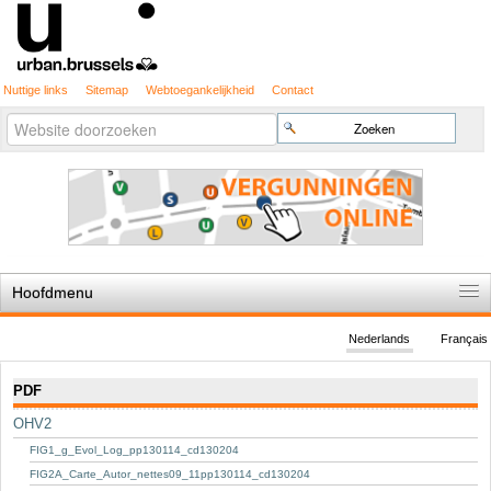
Nuttige links
Sitemap
Webtoegankelijkheid
Contact
Geavanceerd
Zoek
zoeken...
Hoofdmenu
Home
Nederlands
Français
De spelregels
Navigatie
PDF
Stedenbouwkundige vergunning
OHV2
Cartografie
FIG1_g_Evol_Log_pp130114_cd130204
Studies en publicaties
FIG2A_Carte_Autor_nettes09_11pp130114_cd130204