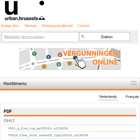
Nuttige links
Sitemap
Webtoegankelijkheid
Contact
Geavanceerd
Zoek
zoeken...
Hoofdmenu
Home
Nederlands
Français
De spelregels
Navigatie
PDF
Stedenbouwkundige vergunning
OHV2
Cartografie
FIG1_g_Evol_Log_pp130114_cd130204
Studies en publicaties
FIG2A_Carte_Autor_nettes09_11pp130114_cd130204