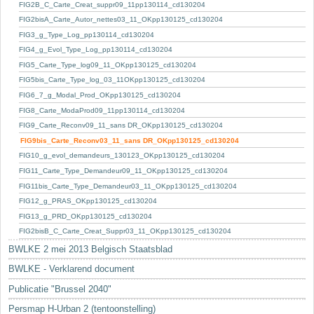
Sleutelwoorden
FIG2B_C_Carte_Creat_suppr09_11pp130114_cd130204
FIG2bisA_Carte_Autor_nettes03_11_OKpp130125_cd130204
Stedenbouwkundige inlichtingen
FIG3_g_Type_Log_pp130114_cd130204
FIG4_g_Evol_Type_Log_pp130114_cd130204
FIG5_Carte_Type_log09_11_OKpp130125_cd130204
FIG5bis_Carte_Type_log_03_11OKpp130125_cd130204
FIG6_7_g_Modal_Prod_OKpp130125_cd130204
FIG8_Carte_ModaProd09_11pp130114_cd130204
FIG9_Carte_Reconv09_11_sans DR_OKpp130125_cd130204
FIG9bis_Carte_Reconv03_11_sans DR_OKpp130125_cd130204
FIG10_g_evol_demandeurs_130123_OKpp130125_cd130204
FIG11_Carte_Type_Demandeur09_11_OKpp130125_cd130204
FIG11bis_Carte_Type_Demandeur03_11_OKpp130125_cd130204
FIG12_g_PRAS_OKpp130125_cd130204
FIG13_g_PRD_OKpp130125_cd130204
FIG2bisB_C_Carte_Creat_Suppr03_11_OKpp130125_cd130204
BWLKE 2 mei 2013 Belgisch Staatsblad
BWLKE - Verklarend document
Publicatie "Brussel 2040"
Persmap H-Urban 2 (tentoonstelling)