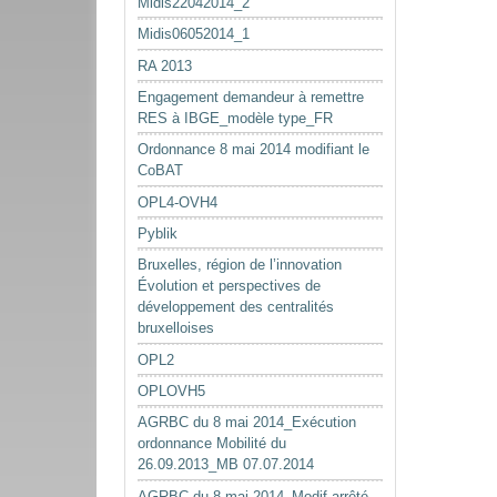
Midis22042014_2
Midis06052014_1
RA 2013
Engagement demandeur à remettre
RES à IBGE_modèle type_FR
Ordonnance 8 mai 2014 modifiant le
CoBAT
OPL4-OVH4
Pyblik
Bruxelles, région de l’innovation
Évolution et perspectives de
développement des centralités
bruxelloises
OPL2
OPLOVH5
AGRBC du 8 mai 2014_Exécution
ordonnance Mobilité du
26.09.2013_MB 07.07.2014
AGRBC du 8 mai 2014_Modif arrêté