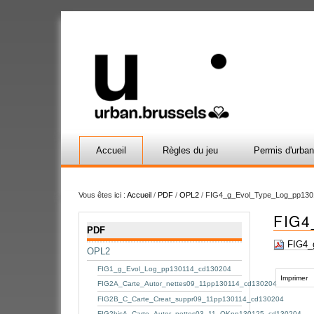
Accueil
Règles du jeu
Permis d'urba
Vous êtes ici :
Accueil
/
PDF
/
OPL2
/
FIG4_g_Evol_Type_Log_pp130
FIG4
Navigation
PDF
FIG4_
OPL2
Actions
FIG1_g_Evol_Log_pp130114_cd130204
sur
Imprimer
FIG2A_Carte_Autor_nettes09_11pp130114_cd130204
le
FIG2B_C_Carte_Creat_suppr09_11pp130114_cd130204
document
FIG2bisA_Carte_Autor_nettes03_11_OKpp130125_cd130204