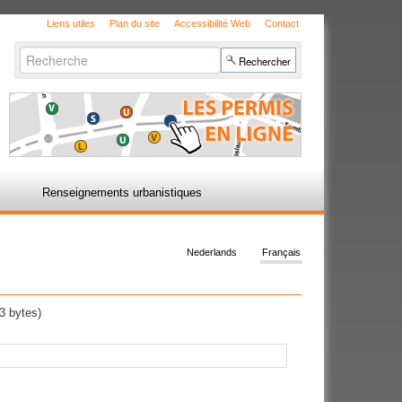
Liens utiles
Plan du site
Accessibilité Web
Contact
Chercher par
Recherche
avancée…
Renseignements urbanistiques
Nederlands
Français
4
3 bytes)