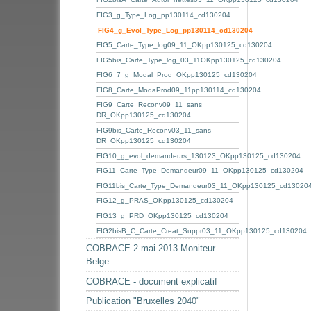
FIG3_g_Type_Log_pp130114_cd130204
FIG4_g_Evol_Type_Log_pp130114_cd130204
FIG5_Carte_Type_log09_11_OKpp130125_cd130204
FIG5bis_Carte_Type_log_03_11OKpp130125_cd130204
FIG6_7_g_Modal_Prod_OKpp130125_cd130204
FIG8_Carte_ModaProd09_11pp130114_cd130204
FIG9_Carte_Reconv09_11_sans
DR_OKpp130125_cd130204
FIG9bis_Carte_Reconv03_11_sans
DR_OKpp130125_cd130204
FIG10_g_evol_demandeurs_130123_OKpp130125_cd130204
FIG11_Carte_Type_Demandeur09_11_OKpp130125_cd130204
FIG11bis_Carte_Type_Demandeur03_11_OKpp130125_cd13020
FIG12_g_PRAS_OKpp130125_cd130204
FIG13_g_PRD_OKpp130125_cd130204
FIG2bisB_C_Carte_Creat_Suppr03_11_OKpp130125_cd130204
COBRACE 2 mai 2013 Moniteur
Belge
COBRACE - document explicatif
Publication "Bruxelles 2040"