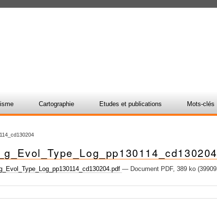
nisme
Cartographie
Etudes et publications
Mots-clés
114_cd130204
_g_Evol_Type_Log_pp130114_cd13020
g_Evol_Type_Log_pp130114_cd130204.pdf
— Document PDF, 389 ko (39909