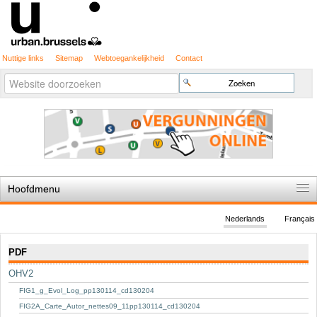
Nuttige links
Sitemap
Webtoegankelijkheid
Contact
Geavanceerd
Zoek
zoeken...
Hoofdmenu
Home
Nederlands
Français
De spelregels
Navigatie
PDF
Stedenbouwkundige vergunning
OHV2
Cartografie
FIG1_g_Evol_Log_pp130114_cd130204
Studies en publicaties
FIG2A_Carte_Autor_nettes09_11pp130114_cd130204