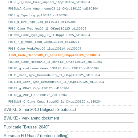
Sleutelwoorden
FIG2B_C_Carte_Creat_suppr09_11pp130114_cd130204
FIG2bisA_Carte_Autor_nettes03_11_OKpp130125_cd130204
Stedenbouwkundige inlichtingen
FIG3_g_Type_Log_pp130114_cd130204
FIG4_g_Evol_Type_Log_pp130114_cd130204
FIG5_Carte_Type_log09_11_OKpp130125_cd130204
FIG5bis_Carte_Type_log_03_11OKpp130125_cd130204
FIG6_7_g_Modal_Prod_OKpp130125_cd130204
FIG8_Carte_ModaProd09_11pp130114_cd130204
FIG9_Carte_Reconv09_11_sans DR_OKpp130125_cd130204
FIG9bis_Carte_Reconv03_11_sans DR_OKpp130125_cd130204
FIG10_g_evol_demandeurs_130123_OKpp130125_cd130204
FIG11_Carte_Type_Demandeur09_11_OKpp130125_cd130204
FIG11bis_Carte_Type_Demandeur03_11_OKpp130125_cd130204
FIG12_g_PRAS_OKpp130125_cd130204
FIG13_g_PRD_OKpp130125_cd130204
FIG2bisB_C_Carte_Creat_Suppr03_11_OKpp130125_cd130204
BWLKE 2 mei 2013 Belgisch Staatsblad
BWLKE - Verklarend document
Publicatie "Brussel 2040"
Persmap H-Urban 2 (tentoonstelling)