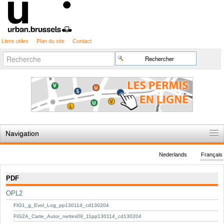
Liens utiles
Plan du site
Contact
Recherche
Chercher par
avancée…
Navigation
Accueil
Nederlands
Français
Règles du jeu
Navigation
PDF
Permis d'urbanisme
OPL2
Cartographie
FIG1_g_Evol_Log_pp130114_cd130204
Etudes et publications
FIG2A_Carte_Autor_nettes09_11pp130114_cd130204