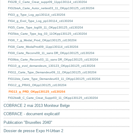
Mots-clés
FIG2B_C_Carte_Creat_suppr09_11pp130114_cd130204
FIG2bisA_Carte_Autor_nettes03_11_OKpp130125_cd130204
Renseignements urbanistiques
FIG3_g_Type_Log_pp130114_cd130204
FIG4_g_Evol_Type_Log_pp130114_cd130204
FIG5_Carte_Type_log09_11_OKpp130125_cd130204
FIG5bis_Carte_Type_log_03_11OKpp130125_cd130204
FIG6_7_g_Modal_Prod_OKpp130125_cd130204
FIG8_Carte_ModaProd09_11pp130114_cd130204
FIG9_Carte_Reconv09_11_sans DR_OKpp130125_cd130204
FIG9bis_Carte_Reconv03_11_sans DR_OKpp130125_cd130204
FIG10_g_evol_demandeurs_130123_OKpp130125_cd130204
FIG11_Carte_Type_Demandeur09_11_OKpp130125_cd130204
FIG11bis_Carte_Type_Demandeur03_11_OKpp130125_cd130204
FIG12_g_PRAS_OKpp130125_cd130204
FIG13_g_PRD_OKpp130125_cd130204
FIG2bisB_C_Carte_Creat_Suppr03_11_OKpp130125_cd130204
COBRACE 2 mai 2013 Moniteur Belge
COBRACE - document explicatif
Publication "Bruxelles 2040"
Dossier de presse Expo H-Urban 2