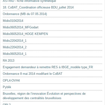
ASTRID - fiche informative synthétique
18. CoBAT_Coordination officieuse BDU_juillet 2014
Ordonnance (MB du 07.05.2014)
Midis01042014
Midis06052014_MFGodart
Midis06052014_HOGE KEMPEN
Midis22042014_1
Midis22042014_2
Midis06052014_1
RA 2013
Engagement demandeur à remettre RES à IBGE_modèle type_FR
Ordonnance 8 mai 2014 modifiant le CoBAT
OPL4-OVH4
Pyblik
Bruxelles, région de l’innovation Évolution et perspectives de
développement des centralités bruxelloises
OPL2