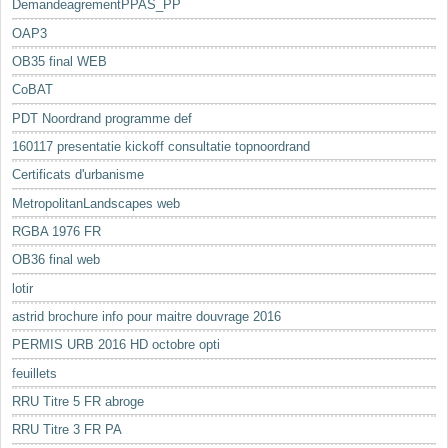
DemandeagrementPPAS_PP
OAP3
OB35 final WEB
CoBAT
PDT Noordrand programme def
160117 presentatie kickoff consultatie topnoordrand
Certificats d'urbanisme
MetropolitanLandscapes web
RGBA 1976 FR
OB36 final web
lotir
astrid brochure info pour maitre douvrage 2016
PERMIS URB 2016 HD octobre opti
feuillets
RRU Titre 5 FR abroge
RRU Titre 3 FR PA