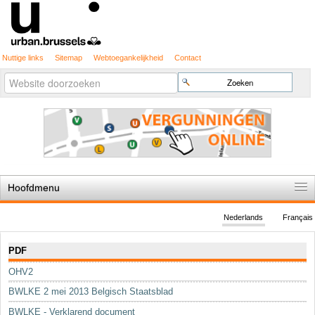
Nuttige links
Sitemap
Webtoegankelijkheid
Contact
Geavanceerd
Zoek
zoeken...
Hoofdmenu
Home
Nederlands
Français
De spelregels
Navigatie
PDF
Stedenbouwkundige vergunning
OHV2
Cartografie
BWLKE 2 mei 2013 Belgisch Staatsblad
Studies en publicaties
BWLKE - Verklarend document