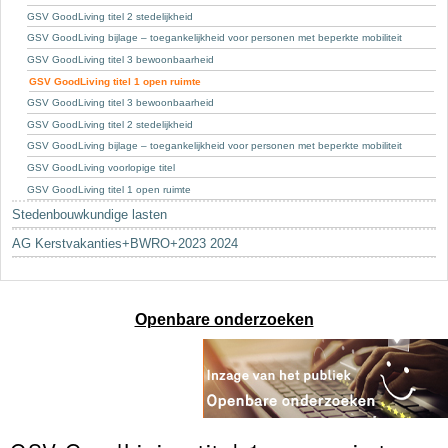
GSV GoodLiving titel 2 stedelijkheid
GSV GoodLiving bijlage – toegankelijkheid voor personen met beperkte mobiliteit
GSV GoodLiving titel 3 bewoonbaarheid
GSV GoodLiving titel 1 open ruimte
GSV GoodLiving titel 3 bewoonbaarheid
GSV GoodLiving titel 2 stedelijkheid
GSV GoodLiving bijlage – toegankelijkheid voor personen met beperkte mobiliteit
GSV GoodLiving voorlopige titel
GSV GoodLiving titel 1 open ruimte
Stedenbouwkundige lasten
AG Kerstvakanties+BWRO+2023 2024
Openbare onderzoeken