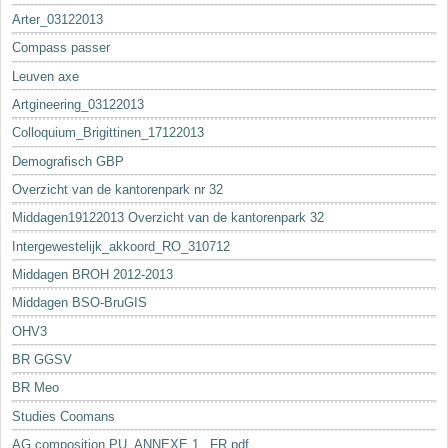
Arter_03122013
Compass passer
Leuven axe
Artgineering_03122013
Colloquium_Brigittinen_17122013
Demografisch GBP
Overzicht van de kantorenpark nr 32
Middagen19122013 Overzicht van de kantorenpark 32
Intergewestelijk_akkoord_RO_310712
Middagen BROH 2012-2013
Middagen BSO-BruGIS
OHV3
BR GGSV
BR Meo
Studies Coomans
AG composition PU_ANNEXE 1._FR.pdf