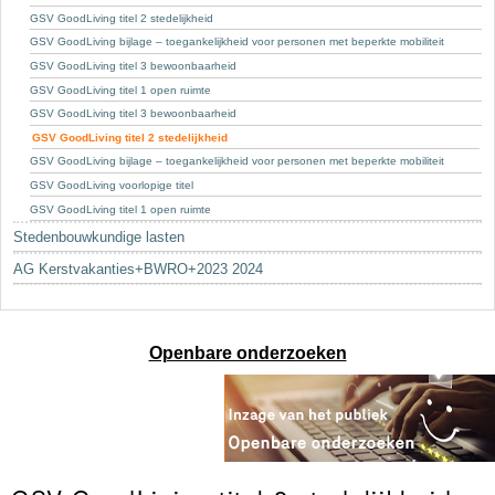
GSV GoodLiving titel 2 stedelijkheid
GSV GoodLiving bijlage – toegankelijkheid voor personen met beperkte mobiliteit
GSV GoodLiving titel 3 bewoonbaarheid
GSV GoodLiving titel 1 open ruimte
GSV GoodLiving titel 3 bewoonbaarheid
GSV GoodLiving titel 2 stedelijkheid
GSV GoodLiving bijlage – toegankelijkheid voor personen met beperkte mobiliteit
GSV GoodLiving voorlopige titel
GSV GoodLiving titel 1 open ruimte
Stedenbouwkundige lasten
AG Kerstvakanties+BWRO+2023 2024
Openbare onderzoeken