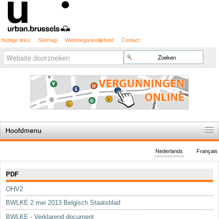
Nuttige links
Sitemap
Webtoegankelijkheid
Contact
Geavanceerd
Zoek
zoeken...
Hoofdmenu
Home
Nederlands
Français
De spelregels
Navigatie
PDF
Stedenbouwkundige vergunning
OHV2
Cartografie
BWLKE 2 mei 2013 Belgisch Staatsblad
Studies en publicaties
BWLKE - Verklarend document