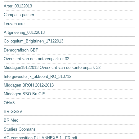
Arter_03122013
Compass passer
Leuven axe
Artgineering_03122013
Colloquium_Brigittinen_17122013
Demografisch GBP
Overzicht van de kantorenpark nr 32
Middagen19122013 Overzicht van de kantorenpark 32
Intergewestelijk_akkoord_RO_310712
Middagen BROH 2012-2013
Middagen BSO-BruGIS
OHV3
BR GGSV
BR Meo
Studies Coomans
AG composition PU_ANNEXE 1._FR.pdf