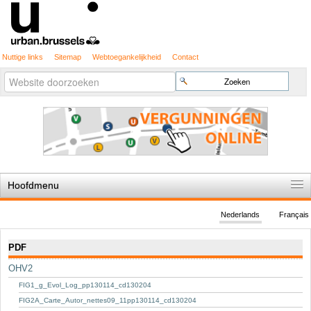
Nuttige links
Sitemap
Webtoegankelijkheid
Contact
Geavanceerd
Zoek
zoeken...
Hoofdmenu
Home
Nederlands
Français
De spelregels
Navigatie
PDF
Stedenbouwkundige vergunning
OHV2
Cartografie
FIG1_g_Evol_Log_pp130114_cd130204
Studies en publicaties
FIG2A_Carte_Autor_nettes09_11pp130114_cd130204