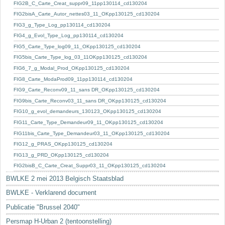
Sleutelwoorden
FIG2B_C_Carte_Creat_suppr09_11pp130114_cd130204
FIG2bisA_Carte_Autor_nettes03_11_OKpp130125_cd130204
Stedenbouwkundige inlichtingen
FIG3_g_Type_Log_pp130114_cd130204
FIG4_g_Evol_Type_Log_pp130114_cd130204
FIG5_Carte_Type_log09_11_OKpp130125_cd130204
FIG5bis_Carte_Type_log_03_11OKpp130125_cd130204
FIG6_7_g_Modal_Prod_OKpp130125_cd130204
FIG8_Carte_ModaProd09_11pp130114_cd130204
FIG9_Carte_Reconv09_11_sans DR_OKpp130125_cd130204
FIG9bis_Carte_Reconv03_11_sans DR_OKpp130125_cd130204
FIG10_g_evol_demandeurs_130123_OKpp130125_cd130204
FIG11_Carte_Type_Demandeur09_11_OKpp130125_cd130204
FIG11bis_Carte_Type_Demandeur03_11_OKpp130125_cd130204
FIG12_g_PRAS_OKpp130125_cd130204
FIG13_g_PRD_OKpp130125_cd130204
FIG2bisB_C_Carte_Creat_Suppr03_11_OKpp130125_cd130204
BWLKE 2 mei 2013 Belgisch Staatsblad
BWLKE - Verklarend document
Publicatie "Brussel 2040"
Persmap H-Urban 2 (tentoonstelling)