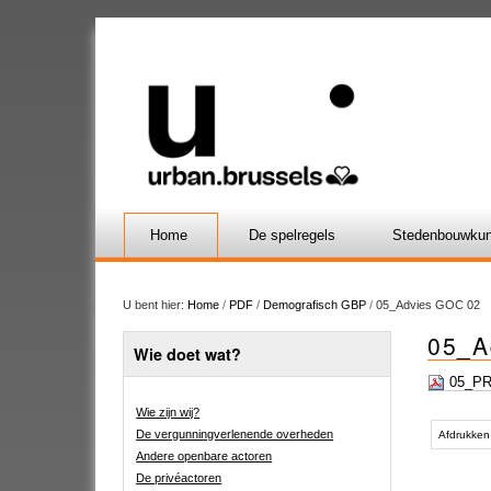
Home
De spelregels
Stedenbouwkun
U bent hier:
Home
/
PDF
/
Demografisch GBP
/
05_Advies GOC 02
05_A
Wie doet wat?
05_PR
Wie zijn wij?
Document
De vergunningverlenende overheden
acties
Afdrukken
Andere openbare actoren
De privéactoren