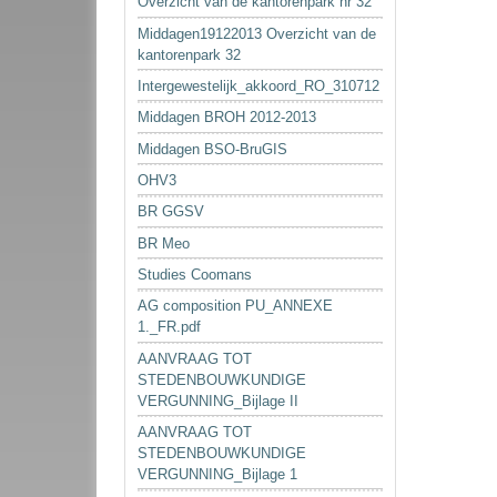
Overzicht van de kantorenpark nr 32
Middagen19122013 Overzicht van de
kantorenpark 32
Intergewestelijk_akkoord_RO_310712
Middagen BROH 2012-2013
Middagen BSO-BruGIS
OHV3
BR GGSV
BR Meo
Studies Coomans
AG composition PU_ANNEXE
1._FR.pdf
AANVRAAG TOT
STEDENBOUWKUNDIGE
VERGUNNING_Bijlage II
AANVRAAG TOT
STEDENBOUWKUNDIGE
VERGUNNING_Bijlage 1