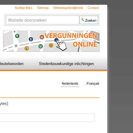
Nuttige links
Sitemap
Webtoegankelijkheid
Contact
Zoek
Geavanceerd
zoeken...
leutelwoorden
Stedenbouwkundige inlichtingen
Nederlands
Français
ytes)