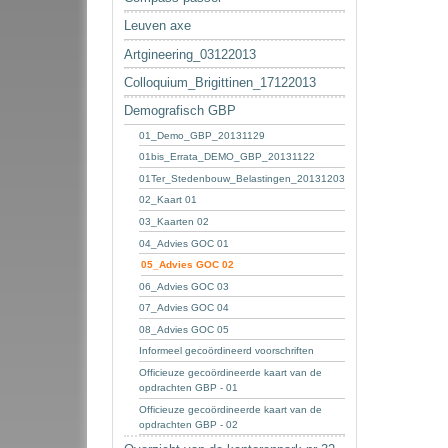
Leuven axe
Artgineering_03122013
Colloquium_Brigittinen_17122013
Demografisch GBP
01_Demo_GBP_20131129
01bis_Errata_DEMO_GBP_20131122
01Ter_Stedenbouw_Belastingen_20131203
02_Kaart 01
03_Kaarten 02
04_Advies GOC 01
05_Advies GOC 02
06_Advies GOC 03
07_Advies GOC 04
08_Advies GOC 05
Informeel gecoördineerd voorschriften
Officieuze gecoördineerde kaart van de
opdrachten GBP - 01
Officieuze gecoördineerde kaart van de
opdrachten GBP - 02