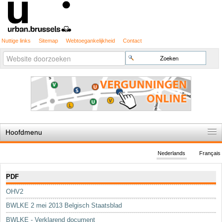
Nuttige links
Sitemap
Webtoegankelijkheid
Contact
Geavanceerd
Zoek
zoeken...
Hoofdmenu
Home
Nederlands
Français
De spelregels
Navigatie
PDF
Stedenbouwkundige vergunning
OHV2
Cartografie
BWLKE 2 mei 2013 Belgisch Staatsblad
Studies en publicaties
BWLKE - Verklarend document