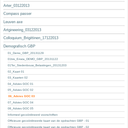
Arter_03122013
Compass passer
Leuven axe
Artgineering_03122013
Colloquium_Brigittinen_17122013
Demografisch GBP
01_Demo_GBP_20131129
01bis_Errata_DEMO_GBP_20131122
01Ter_Stedenbouw_Belastingen_20131203
02_Kaart 01
03_Kaarten 02
04_Advies GOC 01
05_Advies GOC 02
06_Advies GOC 03
07_Advies GOC 04
08_Advies GOC 05
Informeel gecoördineerd voorschriften
Officieuze gecoördineerde kaart van de opdrachten GBP - 01
Officieuze gecoördineerde kaart van de opdrachten GBP - 02