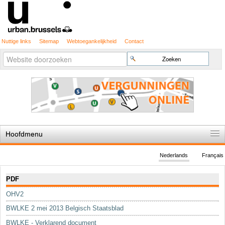
Nuttige links
Sitemap
Webtoegankelijkheid
Contact
Geavanceerd
Zoek
zoeken...
Hoofdmenu
Home
Nederlands
Français
De spelregels
Navigatie
PDF
Stedenbouwkundige vergunning
OHV2
Cartografie
BWLKE 2 mei 2013 Belgisch Staatsblad
Studies en publicaties
BWLKE - Verklarend document