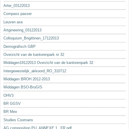
Arter_03122013
Compass passer
Leuven axe
Artgineering_03122013
Colloquium_Brigittinen_17122013
Demografisch GBP
Overzicht van de kantorenpark nr 32
Middagen19122013 Overzicht van de kantorenpark 32
Intergewestelijk_akkoord_RO_310712
Middagen BROH 2012-2013
Middagen BSO-BruGIS
OHV3
BR GGSV
BR Meo
Studies Coomans
AG composition PU_ANNEXE 1._FR.pdf