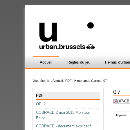
Accueil
Règles du jeu
Permis d'urba
Vous êtes ici :
Accueil
/
PDF
/
Hinterland
/
Cartes
/
07
07
Navigation
PDF
07-CBU
OPL2
Actions
COBRACE 2 mai 2013 Moniteur
sur
Imprimer
Belge
le
COBRACE - document explicatif
document