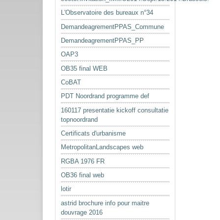
L'Observatoire des bureaux n°34
DemandeagrementPPAS_Commune
DemandeagrementPPAS_PP
OAP3
OB35 final WEB
CoBAT
PDT Noordrand programme def
160117 presentatie kickoff consultatie
topnoordrand
Certificats d'urbanisme
MetropolitanLandscapes web
RGBA 1976 FR
OB36 final web
lotir
astrid brochure info pour maitre
douvrage 2016