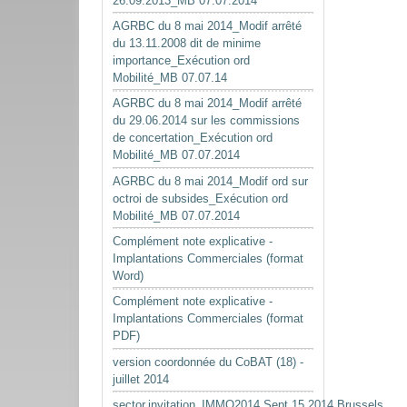
26.09.2013_MB 07.07.2014
AGRBC du 8 mai 2014_Modif arrêté
du 13.11.2008 dit de minime
importance_Exécution ord
Mobilité_MB 07.07.14
AGRBC du 8 mai 2014_Modif arrêté
du 29.06.2014 sur les commissions
de concertation_Exécution ord
Mobilité_MB 07.07.2014
AGRBC du 8 mai 2014_Modif ord sur
octroi de subsides_Exécution ord
Mobilité_MB 07.07.2014
Complément note explicative -
Implantations Commerciales (format
Word)
Complément note explicative -
Implantations Commerciales (format
PDF)
version coordonnée du CoBAT (18) -
juillet 2014
sector.invitation_IMMO2014.Sept.15.2014.Brussels.