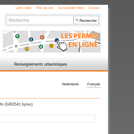
Liens utiles
Plan du site
Accessibilité Web
Contact
Chercher par
Recherche
avancée…
Renseignements urbanistiques
Nederlands
Français
o (5482541 bytes)