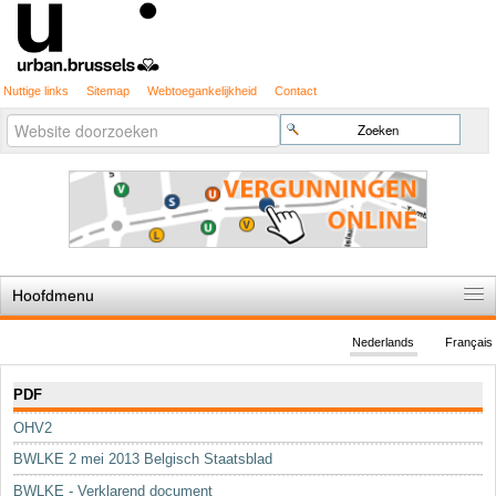
Nuttige links
Sitemap
Webtoegankelijkheid
Contact
Geavanceerd
Zoek
zoeken...
Hoofdmenu
Home
Nederlands
Français
De spelregels
Navigatie
PDF
Stedenbouwkundige vergunning
OHV2
Cartografie
BWLKE 2 mei 2013 Belgisch Staatsblad
Studies en publicaties
BWLKE - Verklarend document