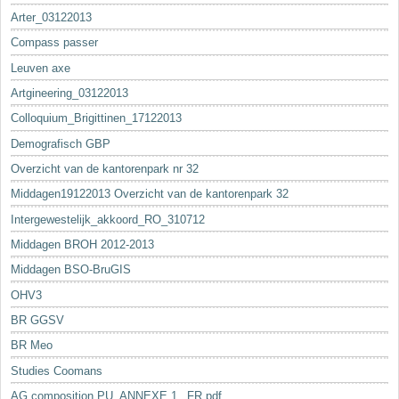
Arter_03122013
Compass passer
Leuven axe
Artgineering_03122013
Colloquium_Brigittinen_17122013
Demografisch GBP
Overzicht van de kantorenpark nr 32
Middagen19122013 Overzicht van de kantorenpark 32
Intergewestelijk_akkoord_RO_310712
Middagen BROH 2012-2013
Middagen BSO-BruGIS
OHV3
BR GGSV
BR Meo
Studies Coomans
AG composition PU_ANNEXE 1._FR.pdf