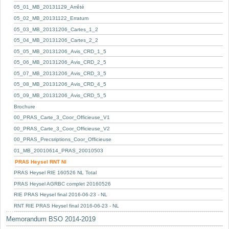
05_01_MB_20131129_Arrêté
05_02_MB_20131122_Erratum
05_03_MB_20131206_Cartes_1_2
05_04_MB_20131206_Cartes_2_2
05_05_MB_20131206_Avis_CRD_1_5
05_06_MB_20131206_Avis_CRD_2_5
05_07_MB_20131206_Avis_CRD_3_5
05_08_MB_20131206_Avis_CRD_4_5
05_09_MB_20131206_Avis_CRD_5_5
Brochure
00_PRAS_Carte_3_Coor_Officieuse_V1
00_PRAS_Carte_3_Coor_Officieuse_V2
00_PRAS_Precsriptions_Coor_Officieuse
01_MB_20010614_PRAS_20010503
PRAS Heysel RNT Nl
PRAS Heysel RIE 160526 NL Total
PRAS Heysel AGRBC complet 20160526
RIE PRAS Heysel final 2016-06-23 - NL
RNT RIE PRAS Heysel final 2016-06-23 - NL
Memorandum BSO 2014-2019