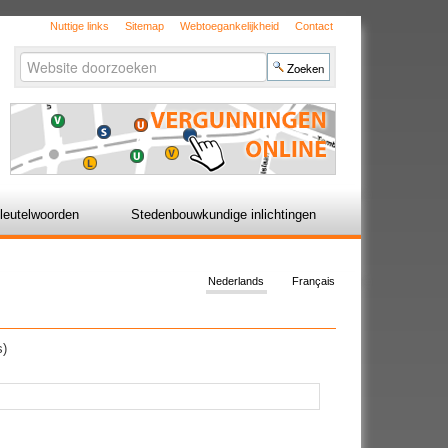
Nuttige links
Sitemap
Webtoegankelijkheid
Contact
Zoek
Geavanceerd
zoeken...
leutelwoorden
Stedenbouwkundige inlichtingen
Nederlands
Français
s)