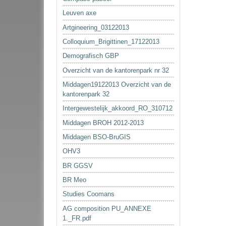
Leuven axe
Artgineering_03122013
Colloquium_Brigittinen_17122013
Demografisch GBP
Overzicht van de kantorenpark nr 32
Middagen19122013 Overzicht van de
kantorenpark 32
Intergewestelijk_akkoord_RO_310712
Middagen BROH 2012-2013
Middagen BSO-BruGIS
OHV3
BR GGSV
BR Meo
Studies Coomans
AG composition PU_ANNEXE
1._FR.pdf