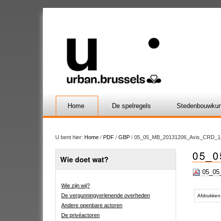
Home
De spelregels
Stedenbouwkun
U bent hier:
Home
/
PDF
/
GBP
/
05_05_MB_20131206_Avis_CRD_1
05_0
Wie doet wat?
05_05
Wie zijn wij?
Document
De vergunningverlenende overheden
acties
Afdrukken
Andere openbare actoren
De privéactoren