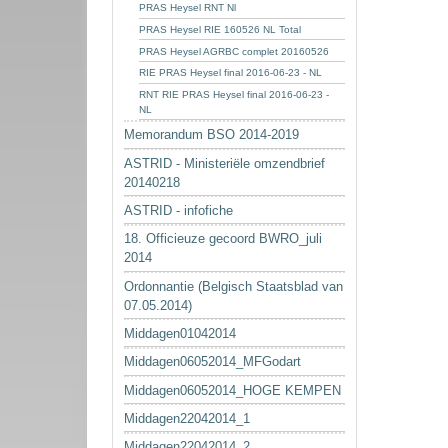
PRAS Heysel RNT Nl
PRAS Heysel RIE 160526 NL Total
PRAS Heysel AGRBC complet 20160526
RIE PRAS Heysel final 2016-06-23 - NL
RNT RIE PRAS Heysel final 2016-06-23 -
NL
Memorandum BSO 2014-2019
ASTRID - Ministeriële omzendbrief
20140218
ASTRID - infofiche
18. Officieuze gecoord BWRO_juli
2014
Ordonnantie (Belgisch Staatsblad van
07.05.2014)
Middagen01042014
Middagen06052014_MFGodart
Middagen06052014_HOGE KEMPEN
Middagen22042014_1
Middagen22042014_2