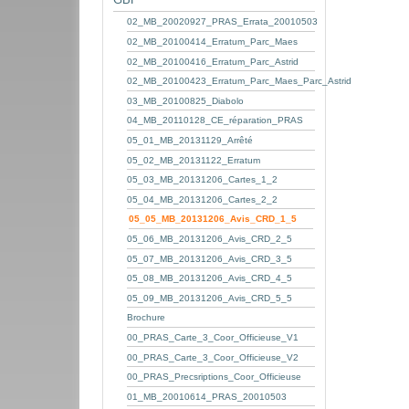
02_MB_20020927_PRAS_Errata_20010503
02_MB_20100414_Erratum_Parc_Maes
02_MB_20100416_Erratum_Parc_Astrid
02_MB_20100423_Erratum_Parc_Maes_Parc_Astrid
03_MB_20100825_Diabolo
04_MB_20110128_CE_réparation_PRAS
05_01_MB_20131129_Arrêté
05_02_MB_20131122_Erratum
05_03_MB_20131206_Cartes_1_2
05_04_MB_20131206_Cartes_2_2
05_05_MB_20131206_Avis_CRD_1_5
05_06_MB_20131206_Avis_CRD_2_5
05_07_MB_20131206_Avis_CRD_3_5
05_08_MB_20131206_Avis_CRD_4_5
05_09_MB_20131206_Avis_CRD_5_5
Brochure
00_PRAS_Carte_3_Coor_Officieuse_V1
00_PRAS_Carte_3_Coor_Officieuse_V2
00_PRAS_Precsriptions_Coor_Officieuse
01_MB_20010614_PRAS_20010503