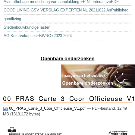
Avis affichage mededeling van aanplakking FR NL interactivePDF
GOOD LIVING GSV VERSLAG EXPERTEN NL 20211022 AsPublished
goodliving
Stedenbouwkundige lasten
AG Kerstvakanties+BWRO+2023 2024
Openbare onderzoeken
00_PRAS_Carte_3_Coor_Officieuse_V
00_PRAS_Carte_3_Coor_Officieuse_V1.pdf
— PDF-bestand, 12.49
MB (13101172 bytes)