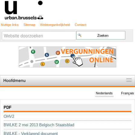
Nuttige links
Sitemap
Webtoegankelijkheid
Contact
Geavanceerd
Zoek
zoeken...
Hoofdmenu
Home
Nederlands
Français
De spelregels
Navigatie
PDF
Stedenbouwkundige vergunning
OHV2
Cartografie
BWLKE 2 mei 2013 Belgisch Staatsblad
Studies en publicaties
BWLKE - Verklarend document