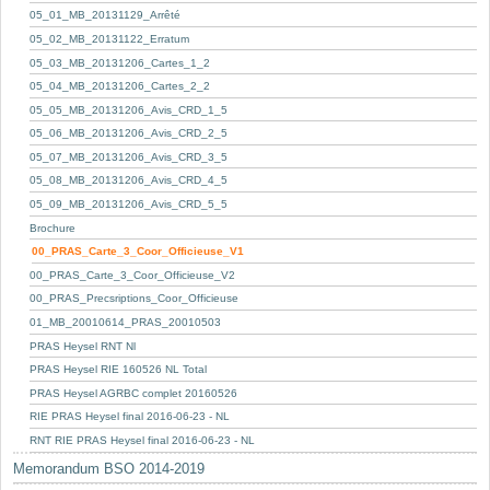
05_01_MB_20131129_Arrêté
05_02_MB_20131122_Erratum
05_03_MB_20131206_Cartes_1_2
05_04_MB_20131206_Cartes_2_2
05_05_MB_20131206_Avis_CRD_1_5
05_06_MB_20131206_Avis_CRD_2_5
05_07_MB_20131206_Avis_CRD_3_5
05_08_MB_20131206_Avis_CRD_4_5
05_09_MB_20131206_Avis_CRD_5_5
Brochure
00_PRAS_Carte_3_Coor_Officieuse_V1
00_PRAS_Carte_3_Coor_Officieuse_V2
00_PRAS_Precsriptions_Coor_Officieuse
01_MB_20010614_PRAS_20010503
PRAS Heysel RNT Nl
PRAS Heysel RIE 160526 NL Total
PRAS Heysel AGRBC complet 20160526
RIE PRAS Heysel final 2016-06-23 - NL
RNT RIE PRAS Heysel final 2016-06-23 - NL
Memorandum BSO 2014-2019