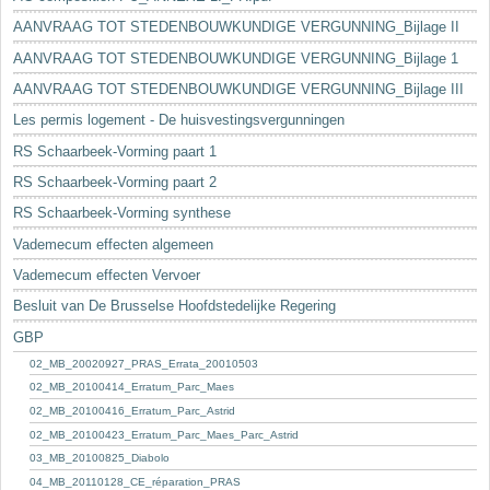
AANVRAAG TOT STEDENBOUWKUNDIGE VERGUNNING_Bijlage II
AANVRAAG TOT STEDENBOUWKUNDIGE VERGUNNING_Bijlage 1
AANVRAAG TOT STEDENBOUWKUNDIGE VERGUNNING_Bijlage III
Les permis logement - De huisvestingsvergunningen
RS Schaarbeek-Vorming paart 1
RS Schaarbeek-Vorming paart 2
RS Schaarbeek-Vorming synthese
Vademecum effecten algemeen
Vademecum effecten Vervoer
Besluit van De Brusselse Hoofdstedelijke Regering
GBP
02_MB_20020927_PRAS_Errata_20010503
02_MB_20100414_Erratum_Parc_Maes
02_MB_20100416_Erratum_Parc_Astrid
02_MB_20100423_Erratum_Parc_Maes_Parc_Astrid
03_MB_20100825_Diabolo
04_MB_20110128_CE_réparation_PRAS