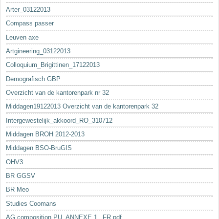
Arter_03122013
Compass passer
Leuven axe
Artgineering_03122013
Colloquium_Brigittinen_17122013
Demografisch GBP
Overzicht van de kantorenpark nr 32
Middagen19122013 Overzicht van de kantorenpark 32
Intergewestelijk_akkoord_RO_310712
Middagen BROH 2012-2013
Middagen BSO-BruGIS
OHV3
BR GGSV
BR Meo
Studies Coomans
AG composition PU_ANNEXE 1._FR.pdf