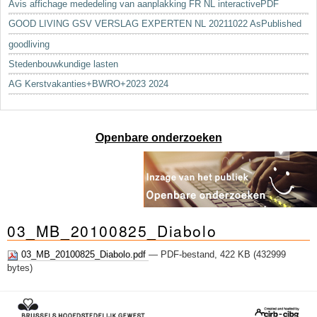
Avis affichage mededeling van aanplakking FR NL interactivePDF
GOOD LIVING GSV VERSLAG EXPERTEN NL 20211022 AsPublished
goodliving
Stedenbouwkundige lasten
AG Kerstvakanties+BWRO+2023 2024
Openbare onderzoeken
03_MB_20100825_Diabolo
03_MB_20100825_Diabolo.pdf
— PDF-bestand, 422 KB (432999
bytes)