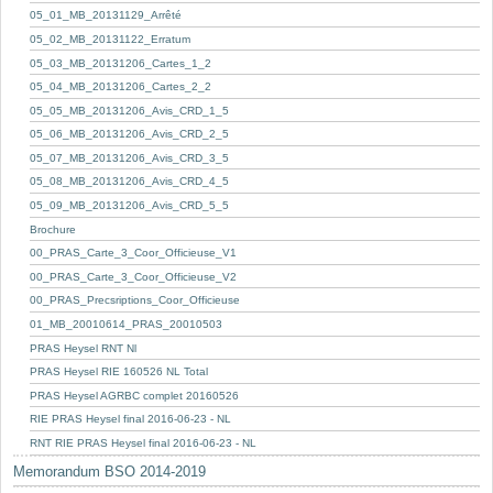
05_01_MB_20131129_Arrêté
05_02_MB_20131122_Erratum
05_03_MB_20131206_Cartes_1_2
05_04_MB_20131206_Cartes_2_2
05_05_MB_20131206_Avis_CRD_1_5
05_06_MB_20131206_Avis_CRD_2_5
05_07_MB_20131206_Avis_CRD_3_5
05_08_MB_20131206_Avis_CRD_4_5
05_09_MB_20131206_Avis_CRD_5_5
Brochure
00_PRAS_Carte_3_Coor_Officieuse_V1
00_PRAS_Carte_3_Coor_Officieuse_V2
00_PRAS_Precsriptions_Coor_Officieuse
01_MB_20010614_PRAS_20010503
PRAS Heysel RNT Nl
PRAS Heysel RIE 160526 NL Total
PRAS Heysel AGRBC complet 20160526
RIE PRAS Heysel final 2016-06-23 - NL
RNT RIE PRAS Heysel final 2016-06-23 - NL
Memorandum BSO 2014-2019