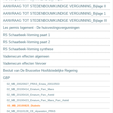
AANVRAAG TOT STEDENBOUWKUNDIGE VERGUNNING_Bijlage II
AANVRAAG TOT STEDENBOUWKUNDIGE VERGUNNING_Bijlage 1
AANVRAAG TOT STEDENBOUWKUNDIGE VERGUNNING_Bijlage III
Les permis logement - De huisvestingsvergunningen
RS Schaarbeek-Vorming paart 1
RS Schaarbeek-Vorming paart 2
RS Schaarbeek-Vorming synthese
Vademecum effecten algemeen
Vademecum effecten Vervoer
Besluit van De Brusselse Hoofdstedelijke Regering
GBP
02_MB_20020927_PRAS_Errata_20010503
02_MB_20100414_Erratum_Parc_Maes
02_MB_20100416_Erratum_Parc_Astrid
02_MB_20100423_Erratum_Parc_Maes_Parc_Astrid
03_MB_20100825_Diabolo
04_MB_20110128_CE_réparation_PRAS