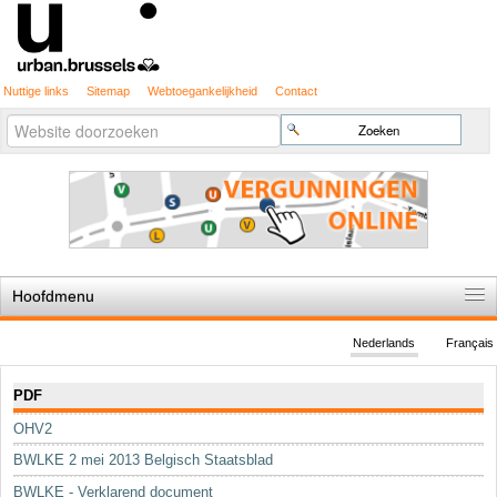
Nuttige links
Sitemap
Webtoegankelijkheid
Contact
Geavanceerd
Zoek
zoeken...
Hoofdmenu
Home
Nederlands
Français
De spelregels
Navigatie
PDF
Stedenbouwkundige vergunning
OHV2
Cartografie
BWLKE 2 mei 2013 Belgisch Staatsblad
Studies en publicaties
BWLKE - Verklarend document