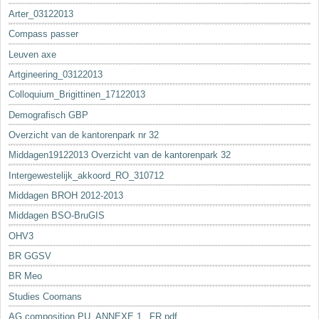
Arter_03122013
Compass passer
Leuven axe
Artgineering_03122013
Colloquium_Brigittinen_17122013
Demografisch GBP
Overzicht van de kantorenpark nr 32
Middagen19122013 Overzicht van de kantorenpark 32
Intergewestelijk_akkoord_RO_310712
Middagen BROH 2012-2013
Middagen BSO-BruGIS
OHV3
BR GGSV
BR Meo
Studies Coomans
AG composition PU_ANNEXE 1._FR.pdf