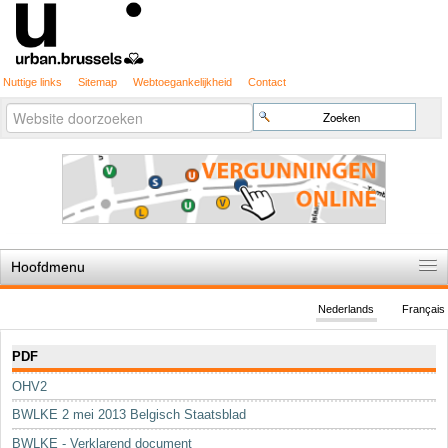
Nuttige links
Sitemap
Webtoegankelijkheid
Contact
Geavanceerd
Zoek
zoeken...
Hoofdmenu
Home
Nederlands
Français
De spelregels
Navigatie
PDF
Stedenbouwkundige vergunning
OHV2
Cartografie
BWLKE 2 mei 2013 Belgisch Staatsblad
Studies en publicaties
BWLKE - Verklarend document