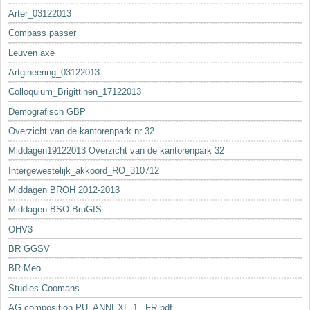
Arter_03122013
Compass passer
Leuven axe
Artgineering_03122013
Colloquium_Brigittinen_17122013
Demografisch GBP
Overzicht van de kantorenpark nr 32
Middagen19122013 Overzicht van de kantorenpark 32
Intergewestelijk_akkoord_RO_310712
Middagen BROH 2012-2013
Middagen BSO-BruGIS
OHV3
BR GGSV
BR Meo
Studies Coomans
AG composition PU_ANNEXE 1._FR.pdf