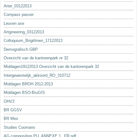
Arter_03122013
Compass passer
Leuven axe
Artgineering_03122013
Colloquium_Brigittinen_17122013
Demografisch GBP
Overzicht van de kantorenpark nr 32
Middagen19122013 Overzicht van de kantorenpark 32
Intergewestelijk_akkoord_RO_310712
Middagen BROH 2012-2013
Middagen BSO-BruGIS
OHV3
BR GGSV
BR Meo
Studies Coomans
AG composition PU_ANNEXE 1._FR.pdf