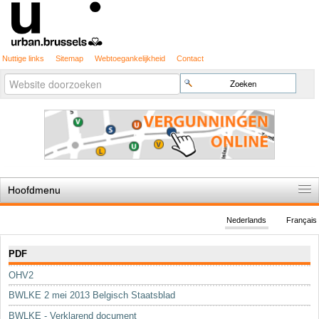
Nuttige links
Sitemap
Webtoegankelijkheid
Contact
Geavanceerd
Zoek
zoeken...
Hoofdmenu
Home
Nederlands
Français
De spelregels
Navigatie
PDF
Stedenbouwkundige vergunning
OHV2
Cartografie
BWLKE 2 mei 2013 Belgisch Staatsblad
Studies en publicaties
BWLKE - Verklarend document