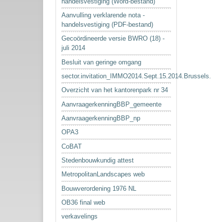
handelsvestiging (Word-bestand)
Aanvulling verklarende nota -
handelsvestiging (PDF-bestand)
Gecoördineerde versie BWRO (18) -
juli 2014
Besluit van geringe omgang
sector.invitation_IMMO2014.Sept.15.2014.Brussels.
Overzicht van het kantorenpark nr 34
AanvraagerkenningBBP_gemeente
AanvraagerkenningBBP_np
OPA3
CoBAT
Stedenbouwkundig attest
MetropolitanLandscapes web
Bouwverordening 1976 NL
OB36 final web
verkavelings