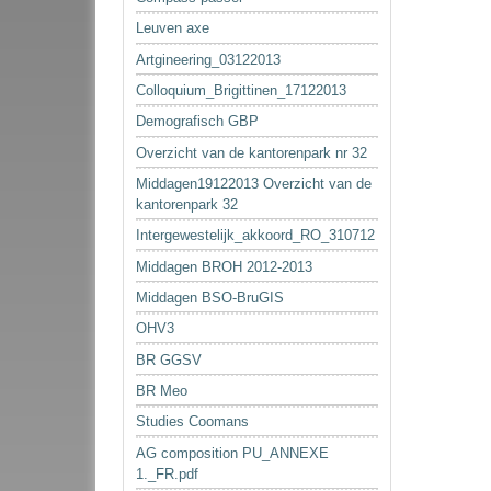
Leuven axe
Artgineering_03122013
Colloquium_Brigittinen_17122013
Demografisch GBP
Overzicht van de kantorenpark nr 32
Middagen19122013 Overzicht van de
kantorenpark 32
Intergewestelijk_akkoord_RO_310712
Middagen BROH 2012-2013
Middagen BSO-BruGIS
OHV3
BR GGSV
BR Meo
Studies Coomans
AG composition PU_ANNEXE
1._FR.pdf