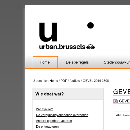
Home
De spelregels
Stedenbouwkun
U bent hier:
Home
/
PDF
/
feuillets
/
GEVEL 2016 1308
GEVE
Wie doet wat?
GEVEL
Wie zijn wij?
Document
De vergunningverlenende overheden
acties
Afdrukken
Andere openbare actoren
De privéactoren