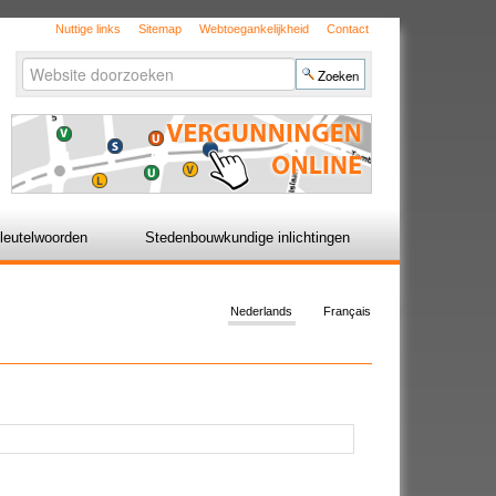
Nuttige links
Sitemap
Webtoegankelijkheid
Contact
Zoek
Geavanceerd
zoeken...
leutelwoorden
Stedenbouwkundige inlichtingen
Nederlands
Français