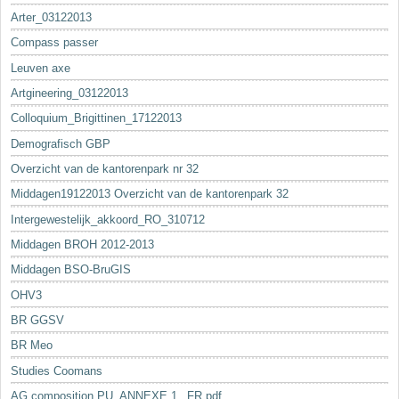
Arter_03122013
Compass passer
Leuven axe
Artgineering_03122013
Colloquium_Brigittinen_17122013
Demografisch GBP
Overzicht van de kantorenpark nr 32
Middagen19122013 Overzicht van de kantorenpark 32
Intergewestelijk_akkoord_RO_310712
Middagen BROH 2012-2013
Middagen BSO-BruGIS
OHV3
BR GGSV
BR Meo
Studies Coomans
AG composition PU_ANNEXE 1._FR.pdf