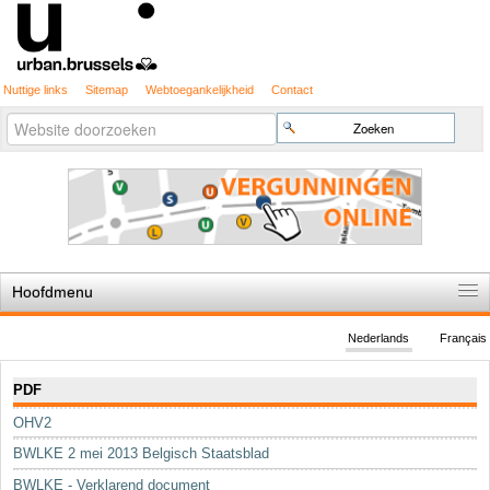
Nuttige links
Sitemap
Webtoegankelijkheid
Contact
Geavanceerd
Zoek
zoeken...
Hoofdmenu
Home
Nederlands
Français
De spelregels
Navigatie
PDF
Stedenbouwkundige vergunning
OHV2
Cartografie
BWLKE 2 mei 2013 Belgisch Staatsblad
Studies en publicaties
BWLKE - Verklarend document