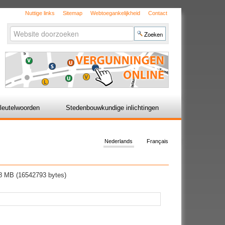
Nuttige links
Sitemap
Webtoegankelijkheid
Contact
Zoek
Geavanceerd
zoeken...
leutelwoorden
Stedenbouwkundige inlichtingen
Nederlands
Français
8 MB (16542793 bytes)