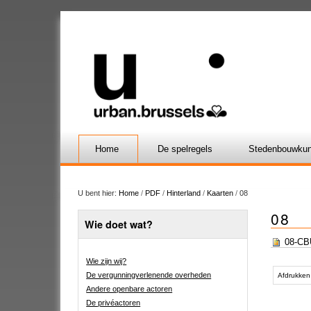
Home
De spelregels
Stedenbouwkun
U bent hier:
Home
/
PDF
/
Hinterland
/
Kaarten
/
08
08
Wie doet wat?
08-CBU
Wie zijn wij?
Document
De vergunningverlenende overheden
acties
Afdrukken
Andere openbare actoren
De privéactoren