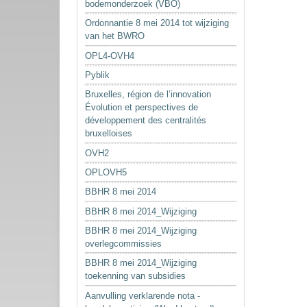
bodemonderzoek (VBO)
Ordonnantie 8 mei 2014 tot wijziging
van het BWRO
OPL4-OVH4
Pyblik
Bruxelles, région de l’innovation
Évolution et perspectives de
développement des centralités
bruxelloises
OVH2
OPLOVH5
BBHR 8 mei 2014
BBHR 8 mei 2014_Wijziging
BBHR 8 mei 2014_Wijziging
overlegcommissies
BBHR 8 mei 2014_Wijziging
toekenning van subsidies
Aanvulling verklarende nota -