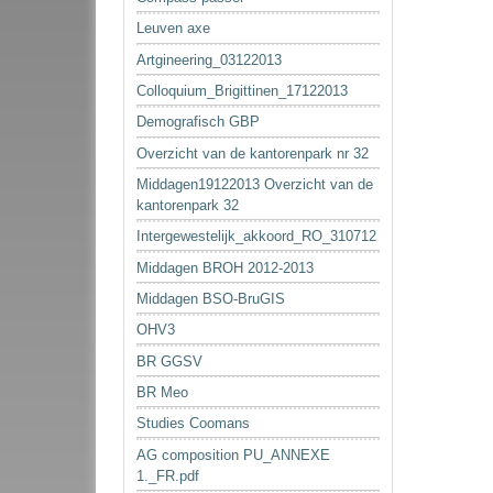
Leuven axe
Artgineering_03122013
Colloquium_Brigittinen_17122013
Demografisch GBP
Overzicht van de kantorenpark nr 32
Middagen19122013 Overzicht van de
kantorenpark 32
Intergewestelijk_akkoord_RO_310712
Middagen BROH 2012-2013
Middagen BSO-BruGIS
OHV3
BR GGSV
BR Meo
Studies Coomans
AG composition PU_ANNEXE
1._FR.pdf