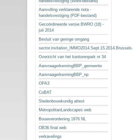
handelsvestiging (Word-bestand)
Aanvulling verklarende nota -
handelsvestiging (PDF-bestand)
Gecoördineerde versie BWRO (18) -
juli 2014
Besluit van geringe omgang
sector.invitation_IMMO2014.Sept.15.2014.Brussels.
Overzicht van het kantorenpark nr 34
AanvraagerkenningBBP_gemeente
AanvraagerkenningBBP_np
OPA3
CoBAT
Stedenbouwkundig attest
MetropolitanLandscapes web
Bouwverordening 1976 NL
OB36 final web
verkavelings