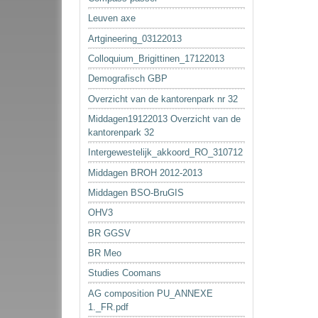
Leuven axe
Artgineering_03122013
Colloquium_Brigittinen_17122013
Demografisch GBP
Overzicht van de kantorenpark nr 32
Middagen19122013 Overzicht van de
kantorenpark 32
Intergewestelijk_akkoord_RO_310712
Middagen BROH 2012-2013
Middagen BSO-BruGIS
OHV3
BR GGSV
BR Meo
Studies Coomans
AG composition PU_ANNEXE
1._FR.pdf