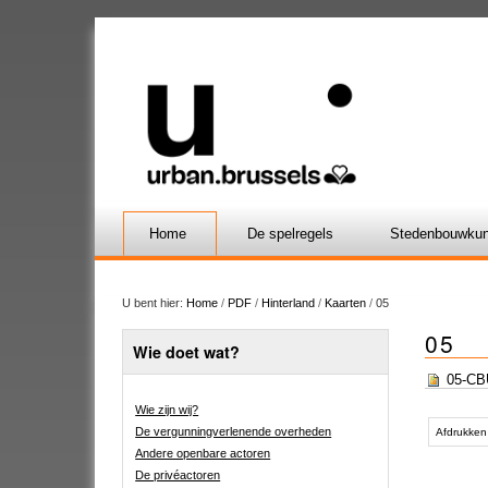
Home
De spelregels
Stedenbouwkun
U bent hier:
Home
/
PDF
/
Hinterland
/
Kaarten
/
05
05
Wie doet wat?
05-CBU
Wie zijn wij?
Document
De vergunningverlenende overheden
acties
Afdrukken
Andere openbare actoren
De privéactoren