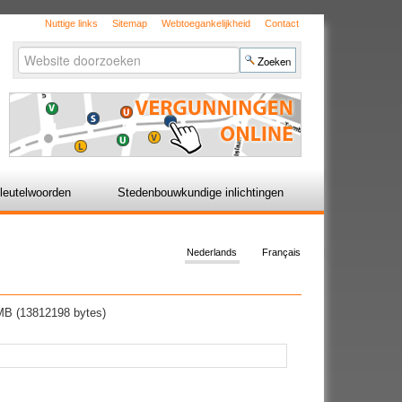
Nuttige links
Sitemap
Webtoegankelijkheid
Contact
Zoek
Geavanceerd
zoeken...
leutelwoorden
Stedenbouwkundige inlichtingen
Nederlands
Français
MB (13812198 bytes)