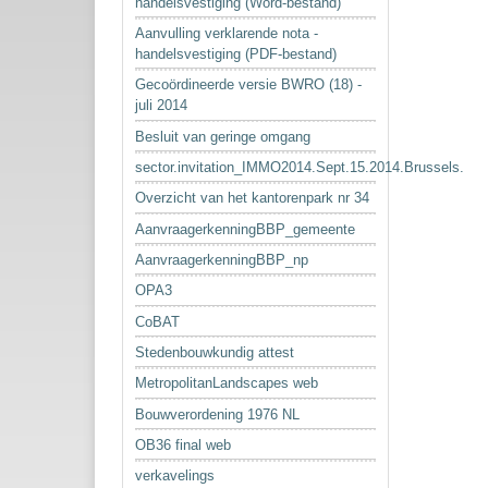
handelsvestiging (Word-bestand)
Aanvulling verklarende nota -
handelsvestiging (PDF-bestand)
Gecoördineerde versie BWRO (18) -
juli 2014
Besluit van geringe omgang
sector.invitation_IMMO2014.Sept.15.2014.Brussels.
Overzicht van het kantorenpark nr 34
AanvraagerkenningBBP_gemeente
AanvraagerkenningBBP_np
OPA3
CoBAT
Stedenbouwkundig attest
MetropolitanLandscapes web
Bouwverordening 1976 NL
OB36 final web
verkavelings