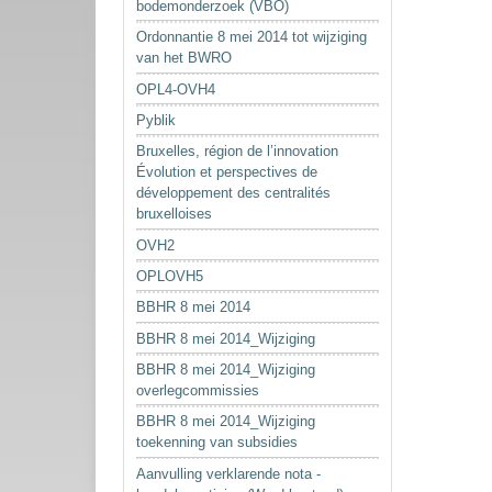
bodemonderzoek (VBO)
Ordonnantie 8 mei 2014 tot wijziging
van het BWRO
OPL4-OVH4
Pyblik
Bruxelles, région de l’innovation
Évolution et perspectives de
développement des centralités
bruxelloises
OVH2
OPLOVH5
BBHR 8 mei 2014
BBHR 8 mei 2014_Wijziging
BBHR 8 mei 2014_Wijziging
overlegcommissies
BBHR 8 mei 2014_Wijziging
toekenning van subsidies
Aanvulling verklarende nota -