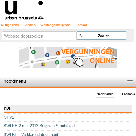
Nuttige links
Sitemap
Webtoegankelijkheid
Contact
Geavanceerd
Zoek
zoeken...
Hoofdmenu
Home
Nederlands
Français
De spelregels
Navigatie
PDF
Stedenbouwkundige vergunning
OHV2
Cartografie
BWLKE 2 mei 2013 Belgisch Staatsblad
Studies en publicaties
BWLKE - Verklarend document