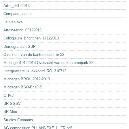
Arter_03122013
Compass passer
Leuven axe
Artgineering_03122013
Colloquium_Brigittinen_17122013
Demografisch GBP
Overzicht van de kantorenpark nr 32
Middagen19122013 Overzicht van de kantorenpark 32
Intergewestelijk_akkoord_RO_310712
Middagen BROH 2012-2013
Middagen BSO-BruGIS
OHV3
BR GGSV
BR Meo
Studies Coomans
AG composition PU_ANNEXE 1._FR.pdf